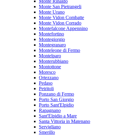
Monte Rinaldo
Monte San Pietrangeli
Monte Urano
Monte Vidon Combatte
Monte Vidon Corrado
Montefalcone Appennino
Montefortino
Montegiorgio
Montegranaro
Monteleone di Fermo
Montelparo
Monterubbiano
Montottone
Moresco
Ortezzano
Pedaso
Petritoli
Ponzano di Fermo
Porto San Giorgio
Porto Sant'Elpidio
Rapagnano
Sant'Elpidio a Mare
Santa Vittoria in Matenano
Servigliano
Smerillo