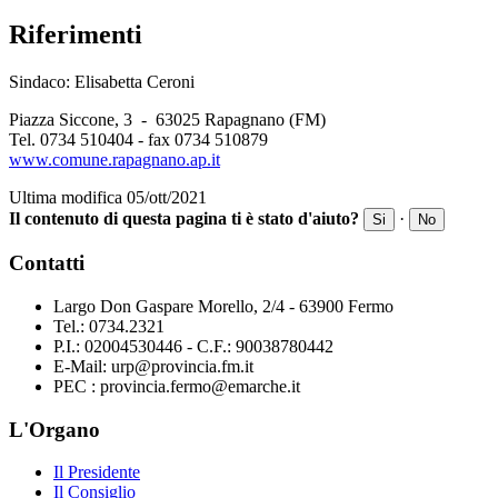
Riferimenti
Sindaco: Elisabetta Ceroni
Piazza Siccone, 3 - 63025 Rapagnano (FM)
Tel. 0734 510404 - fax 0734 510879
www.comune.rapagnano.ap.it
Ultima modifica 05/ott/2021
Il contenuto di questa pagina ti è stato d'aiuto?
·
Si
No
Contatti
Largo Don Gaspare Morello, 2/4 - 63900 Fermo
Tel.: 0734.2321
P.I.: 02004530446 - C.F.: 90038780442
E-Mail: urp@provincia.fm.it
PEC : provincia.fermo@emarche.it
L'Organo
Il Presidente
Il Consiglio