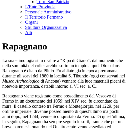
Torre San Patrizio
L'Ente Provincia
Personale Amministrativo
Il Territorio Fermano
Organi
Struttura Organizzativa
Atti
Rapagnano
La sua etimologia si fa risalire a "Ripa di Giano", dal momento che
nella sommità del colle sarebbe sorto un tempio a quel Dio solare.
Rapagnano è citato da Plinio. Fu abitato già in epoca preromana;
durante gli scavi del 1880 in località S. Tiburzio (oggi conservati nel
Museo Archeologico
di Ancona) vennero alla luce materiali piceni di
notevole importanza, databili intorno al VI sec. a. C..
Rapagnano viene registrato come possedimento del Vescovo di
Fermo in un documento del 1059; nel XIV sec. fu circondato da
mura. Il castello conteso tra Fermo e Montegiorgio, nel 1229, per
ordine imperiale, divenne possedimento di quest’ultimo ma pochi
anni dopo, nel 1244, venne riconquistato da Fermo. Di quest’ultima,
in seguito, Rapagnano ha sempre seguito le sorti, tranne che per una
breve parentesi, quando nel Quattrocento venne assediato ed