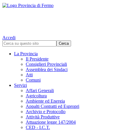
Accedi
La Provincia
Il Presidente
Consiglieri Provinciali
Assemblea dei Sindaci
Atti
Comuni
Servizi
Affari Generali
Agricoltura
Ambiente ed Energia
Appalti Contratti ed Espropri
Archivio e Protocollo
Attività Produttive
Attuazione legge 147/2004
CED - I.C.T.