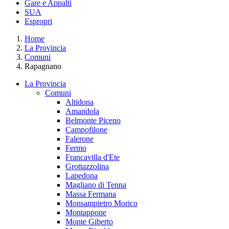
Gare e Appalti
SUA
Espropri
Home
La Provincia
Comuni
Rapagnano
La Provincia
Comuni
Altidona
Amandola
Belmonte Piceno
Campofilone
Falerone
Fermo
Francavilla d'Ete
Grottazzolina
Lapedona
Magliano di Tenna
Massa Fermana
Monsampietro Morico
Montappone
Monte Giberto