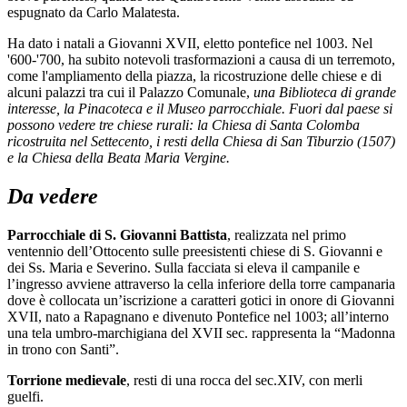
espugnato da Carlo Malatesta.
Ha dato i natali a Giovanni XVII, eletto pontefice nel 1003. Nel
'600-'700, ha subito notevoli trasformazioni a causa di un terremoto,
come l'ampliamento della piazza, la ricostruzione delle chiese e di
alcuni palazzi tra cui il Palazzo Comunale,
una Biblioteca di grande
inte­resse, la Pinacoteca e il Museo par­rocchiale. Fuori dal paese si
possono vedere tre chiese rurali: la Chiesa di Santa Co­lomba
ricostruita nel Set­tecento, i resti della Chiesa di San Tiburzio (1507)
e la Chiesa della Beata Maria Vergine.
Da vedere
Parrocchiale di S. Giovanni Battista
, realizzata nel primo
ventennio dell’Ottocento sulle preesistenti chiese di S. Giovanni e
dei Ss. Maria e Severino. Sulla facciata si eleva il campanile e
l’ingresso avviene attraverso la cella inferiore della torre campanaria
dove è collocata un’iscrizione a caratteri gotici in onore di Giovanni
XVII, nato a Rapagnano e divenuto Pontefice nel 1003; all’interno
una tela umbro-marchigiana del XVII sec. rappresenta la “Madonna
in trono con Santi”.
Torrione medievale
, resti di una rocca del sec.XIV, con merli
guelfi.