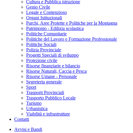
Cultura e Pubblica istruzione
Genio Civile
Legale e Contenzioso
Organi Istituzionali
Parchi, Aree Protette e Politiche per la Montagna
Patrimonio - Edilizia scolastica
Politiche Comunitarie
Politiche del Lavoro e Formazione Professionale
Politiche Sociali
Polizia Provinciale
Progetti Speciali di sviluppo
Protezione civile
Risorse finanziarie e bilancio
Risorse Naturali, Caccia e Pesca
Risorse Umane - Personale
Segreteria generale
Sport
Trasporti Provinciali
Trasporto Pubblico Locale
Turismo
Urbanistica
Viabilità e infrastrutture
Contatti
Avvisi e Bandi