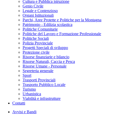
Cultura e Pubblica istruzione
Genio Civile
Legale e Contenzioso
Organi Istituzionali
Parchi, Aree Protette e Politiche per la Montagna
Patrimonio - Edilizia scolastica
Politiche Comunitarie
Politiche del Lavoro e Formazione Professionale
Politiche Sociali
Polizia Provinciale
Progetti Speciali di sviluppo
Protezione civile
Risorse finanziarie e bilancio
Risorse Naturali, Caccia e Pesca
Risorse Umane - Personale
Segreteria generale
Sport
Trasporti Provinciali
Trasporto Pubblico Locale
Turismo
Urbanistica
Viabilità e infrastrutture
Contatti
Avvisi e Bandi