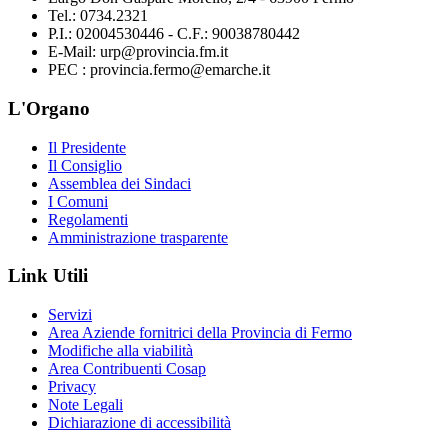
Tel.: 0734.2321
P.I.: 02004530446 - C.F.: 90038780442
E-Mail: urp@provincia.fm.it
PEC : provincia.fermo@emarche.it
L'Organo
Il Presidente
Il Consiglio
Assemblea dei Sindaci
I Comuni
Regolamenti
Amministrazione trasparente
Link Utili
Servizi
Area Aziende fornitrici della Provincia di Fermo
Modifiche alla viabilità
Area Contribuenti Cosap
Privacy
Note Legali
Dichiarazione di accessibilità