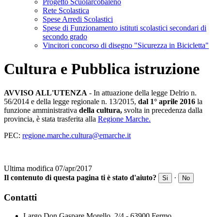
Progetto Scuolarcobaleno
Rete Scolastica
Spese Arredi Scolastici
Spese di Funzionamento istituti scolastici secondari di
secondo grado
Vincitori concorso di disegno "Sicurezza in Bicicletta"
Cultura e Pubblica istruzione
AVVISO
ALL'UTENZA
- In attuazione della legge Delrio n.
56/2014 e della legge regionale n. 13/2015,
dal 1° aprile 2016
la
funzione amministrativa
della cultura,
svolta in precedenza dalla
provincia, è stata trasferita alla
Regione Marche.
PEC:
regione.marche.cultura@emarche.it
Ultima modifica 07/apr/2017
Il contenuto di questa pagina ti è stato d'aiuto?
·
Si
No
Contatti
Largo Don Gaspare Morello, 2/4 - 63900 Fermo