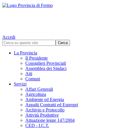
Accedi
La Provincia
Il Presidente
Consiglieri Provinciali
Assemblea dei Sindaci
Atti
Comuni
Servizi
Affari Generali
Agricoltura
Ambiente ed Energia
Appalti Contratti ed Espropri
Archivio e Protocollo
Attività Produttive
Attuazione legge 147/2004
CED - I.C.T.