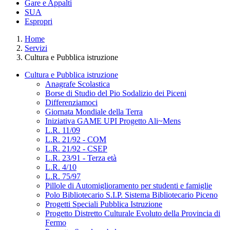
Gare e Appalti
SUA
Espropri
Home
Servizi
Cultura e Pubblica istruzione
Cultura e Pubblica istruzione
Anagrafe Scolastica
Borse di Studio del Pio Sodalizio dei Piceni
Differenziamoci
Giornata Mondiale della Terra
Iniziativa GAME UPI Progetto Ali~Mens
L.R. 11/09
L.R. 21/92 - COM
L.R. 21/92 - CSEP
L.R. 23/91 - Terza età
L.R. 4/10
L.R. 75/97
Pillole di Automiglioramento per studenti e famiglie
Polo Bibliotecario S.I.P. Sistema Bibliotecario Piceno
Progetti Speciali Pubblica Istruzione
Progetto Distretto Culturale Evoluto della Provincia di
Fermo