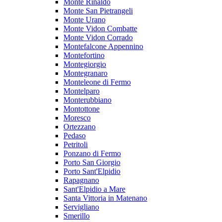
Monte Rinaldo
Monte San Pietrangeli
Monte Urano
Monte Vidon Combatte
Monte Vidon Corrado
Montefalcone Appennino
Montefortino
Montegiorgio
Montegranaro
Monteleone di Fermo
Montelparo
Monterubbiano
Montottone
Moresco
Ortezzano
Pedaso
Petritoli
Ponzano di Fermo
Porto San Giorgio
Porto Sant'Elpidio
Rapagnano
Sant'Elpidio a Mare
Santa Vittoria in Matenano
Servigliano
Smerillo