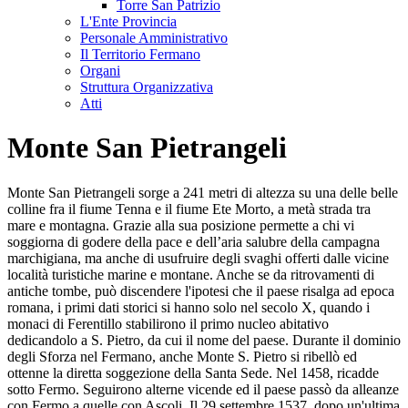
Torre San Patrizio
L'Ente Provincia
Personale Amministrativo
Il Territorio Fermano
Organi
Struttura Organizzativa
Atti
Monte San Pietrangeli
Monte San Pietrangeli sorge a 241 metri di altezza su una delle belle
colline fra il fiume Tenna e il fiume Ete Morto, a metà strada tra
mare e montagna. Grazie alla sua posizione permette a chi vi
soggiorna di godere della pace e dell’aria salubre della campagna
marchigiana, ma anche di usufruire degli svaghi offerti dalle vicine
località turistiche marine e montane. Anche se da ritrovamenti di
antiche tombe, può discendere l'ipotesi che il paese risalga ad epoca
romana, i primi dati storici si hanno solo nel secolo X, quando i
monaci di Ferentillo stabilirono il primo nucleo abitativo
dedicandolo a S. Pietro, da cui il nome del paese. Durante il dominio
degli Sforza nel Fermano, anche Monte S. Pietro si ribellò ed
ottenne la diretta soggezione della Santa Sede. Nel 1458, ricadde
sotto Fermo. Seguirono alterne vicende ed il paese passò da alleanze
con Fermo a quelle con Ascoli. Il 29 settembre 1537, dopo un'ultima