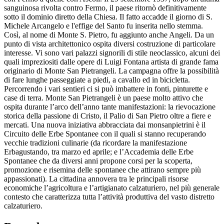
sanguinosa rivolta contro Fermo, il paese ritornò definitivamente
sotto il dominio diretto della Chiesa. Il fatto accadde il giorno di S.
Michele Arcangelo e l'effige del Santo fu inserita nello stemma.
Così, al nome di Monte S. Pietro, fu aggiunto anche Angeli. Da un
punto di vista architettonico ospita diversi costruzione di particolare
interesse. Vi sono vari palazzi signorili di stile neoclassico, alcuni dei
quali impreziositi dalle opere di Luigi Fontana artista di grande fama
originario di Monte San Pietrangeli. La campagna offre la possibilità
di fare lunghe passeggiate a piedi, a cavallo ed in bicicletta.
Percorrendo i vari sentieri ci si può imbattere in fonti, pinturette e
case di terra. Monte San Pietrangeli è un paese molto attivo che
ospita durante l’arco dell’anno tante manifestazioni: la rievocazione
storica della passione di Cristo, il Palio di San Pietro oltre a fiere e
mercati. Una nuova iniziativa abbracciata dai monsanpietrini è il
Circuito delle Erbe Spontanee con il quali si stanno recuperando
vecchie tradizioni culinarie (da ricordare la manifestazione
Erbagustando, tra marzo ed aprile; e l’Accademia delle Erbe
Spontanee che da diversi anni propone corsi per la scoperta,
promozione e risemina delle spontanee che attirano sempre più
appassionati). La cittadina annovera tra le principali risorse
economiche l’agricoltura e l’artigianato calzaturiero, nel più generale
contesto che caratterizza tutta l’attività produttiva del vasto distretto
calzaturiero.