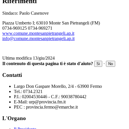
Riferimenti
Sindaco: Paolo Casenove
Piazza Umberto I; 63010 Monte San Pietrangeli (FM)
0734-969125 0734-969271
www.comune.montesanpietrangeli.ap.it
info@comune.montesanpietrangeli.ap.it
Ultima modifica 13/giu/2024
Il contenuto di questa pagina ti è stato d'aiuto?
·
Si
No
Contatti
Largo Don Gaspare Morello, 2/4 - 63900 Fermo
Tel.: 0734.2321
P.I.: 02004530446 - C.F.: 90038780442
E-Mail: urp@provincia.fm.it
PEC : provincia.fermo@emarche.it
L'Organo