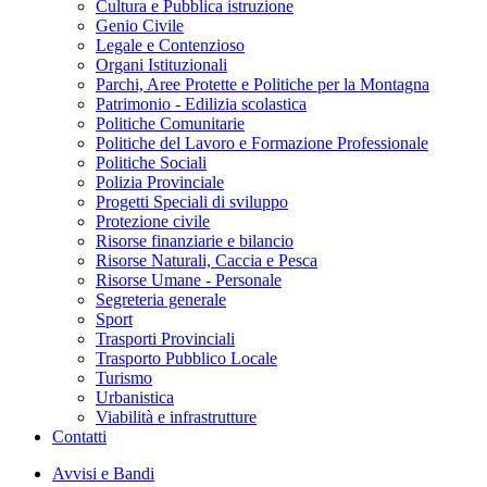
Cultura e Pubblica istruzione
Genio Civile
Legale e Contenzioso
Organi Istituzionali
Parchi, Aree Protette e Politiche per la Montagna
Patrimonio - Edilizia scolastica
Politiche Comunitarie
Politiche del Lavoro e Formazione Professionale
Politiche Sociali
Polizia Provinciale
Progetti Speciali di sviluppo
Protezione civile
Risorse finanziarie e bilancio
Risorse Naturali, Caccia e Pesca
Risorse Umane - Personale
Segreteria generale
Sport
Trasporti Provinciali
Trasporto Pubblico Locale
Turismo
Urbanistica
Viabilità e infrastrutture
Contatti
Avvisi e Bandi