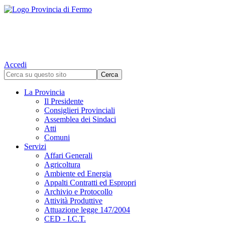
Accedi
La Provincia
Il Presidente
Consiglieri Provinciali
Assemblea dei Sindaci
Atti
Comuni
Servizi
Affari Generali
Agricoltura
Ambiente ed Energia
Appalti Contratti ed Espropri
Archivio e Protocollo
Attività Produttive
Attuazione legge 147/2004
CED - I.C.T.