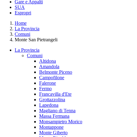
Gare e Appalti
SUA
Espropri
Home
La Provincia
Comuni
Monte San Pietrangeli
La Provincia
Comuni
Altidona
Amandola
Belmonte Piceno
Campofilone
Falerone
Fermo
Francavilla d'Ete
Grottazzolina
Lapedona
Magliano di Tenna
Massa Fermana
Monsampietro Morico
Montappone
Monte Giberto