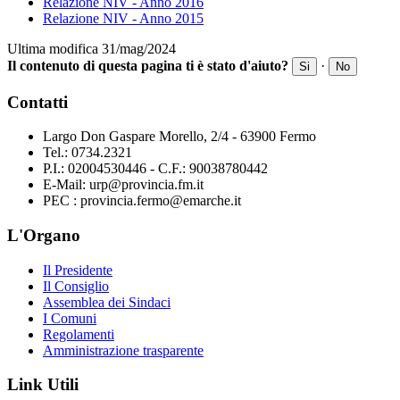
Relazione NIV - Anno 2016
Relazione NIV - Anno 2015
Ultima modifica 31/mag/2024
Il contenuto di questa pagina ti è stato d'aiuto?
·
Si
No
Contatti
Largo Don Gaspare Morello, 2/4 - 63900 Fermo
Tel.: 0734.2321
P.I.: 02004530446 - C.F.: 90038780442
E-Mail: urp@provincia.fm.it
PEC : provincia.fermo@emarche.it
L'Organo
Il Presidente
Il Consiglio
Assemblea dei Sindaci
I Comuni
Regolamenti
Amministrazione trasparente
Link Utili