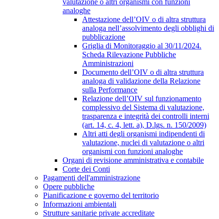
valutazione o altri organismi con funzioni
analoghe
Attestazione dell’OIV o di altra struttura
analoga nell’assolvimento degli obblighi di
pubblicazione
Griglia di Monitoraggio al 30/11/2024.
Scheda Rilevazione Pubbliche
Amministrazioni
Documento dell’OIV o di altra struttura
analoga di validazione della Relazione
sulla Performance
Relazione dell’OIV sul funzionamento
complessivo del Sistema di valutazione,
trasparenza e integrità dei controlli interni
(art. 14, c. 4, lett. a), D.lgs. n. 150/2009)
Altri atti degli organismi indipendenti di
valutazione, nuclei di valutazione o altri
organismi con funzioni analoghe
Organi di revisione amministrativa e contabile
Corte dei Conti
Pagamenti dell'amministrazione
Opere pubbliche
Pianificazione e governo del territorio
Informazioni ambientali
Strutture sanitarie private accreditate