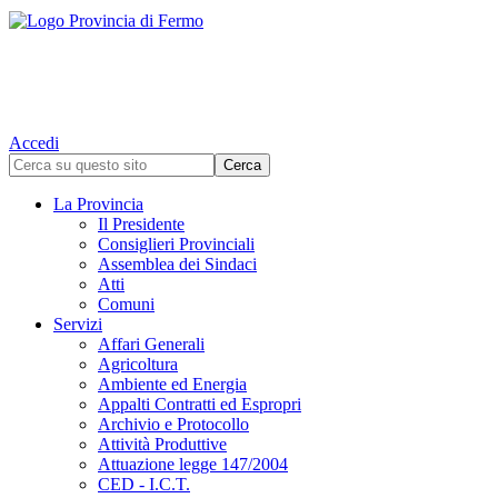
Accedi
La Provincia
Il Presidente
Consiglieri Provinciali
Assemblea dei Sindaci
Atti
Comuni
Servizi
Affari Generali
Agricoltura
Ambiente ed Energia
Appalti Contratti ed Espropri
Archivio e Protocollo
Attività Produttive
Attuazione legge 147/2004
CED - I.C.T.