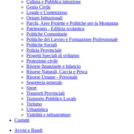
Cultura e Pubblica istruzione
Genio Civile
Legale e Contenzioso
Organi Istituzionali
Parchi, Aree Protette e Politiche per la Montagna
Patrimonio - Edilizia scolastica
Politiche Comunitarie
Politiche del Lavoro e Formazione Professionale
Politiche Sociali
Polizia Provinciale
Progetti Speciali di sviluppo
Protezione civile
Risorse finanziarie e bilancio
Risorse Naturali, Caccia e Pesca
Risorse Umane - Personale
Segreteria generale
Sport
Trasporti Provinciali
Trasporto Pubblico Locale
Turismo
Urbanistica
Viabilità e infrastrutture
Contatti
Avvisi e Bandi