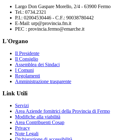
Largo Don Gaspare Morello, 2/4 - 63900 Fermo
Tel.: 0734.2321
P.I.: 02004530446 - C.F.: 90038780442
E-Mail: urp@provincia.fm.it
PEC : provincia.fermo@emarche.it
L'Organo
Il Presidente
Il Consiglio
Assemblea dei Sindaci
I Comuni
Regolamenti
Amministrazione trasparente
Link Utili
Servizi
Area Aziende fornitrici della Provincia di Fermo
Modifiche alla viabilità
Area Contribuenti Cosap
Privacy
Note Legali
Dichiarazione di accessibilità