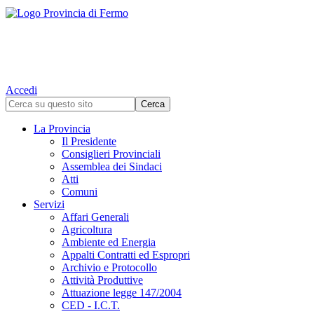
Accedi
La Provincia
Il Presidente
Consiglieri Provinciali
Assemblea dei Sindaci
Atti
Comuni
Servizi
Affari Generali
Agricoltura
Ambiente ed Energia
Appalti Contratti ed Espropri
Archivio e Protocollo
Attività Produttive
Attuazione legge 147/2004
CED - I.C.T.