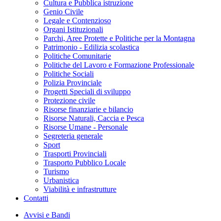
Cultura e Pubblica istruzione
Genio Civile
Legale e Contenzioso
Organi Istituzionali
Parchi, Aree Protette e Politiche per la Montagna
Patrimonio - Edilizia scolastica
Politiche Comunitarie
Politiche del Lavoro e Formazione Professionale
Politiche Sociali
Polizia Provinciale
Progetti Speciali di sviluppo
Protezione civile
Risorse finanziarie e bilancio
Risorse Naturali, Caccia e Pesca
Risorse Umane - Personale
Segreteria generale
Sport
Trasporti Provinciali
Trasporto Pubblico Locale
Turismo
Urbanistica
Viabilità e infrastrutture
Contatti
Avvisi e Bandi