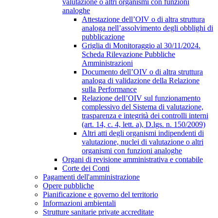
valutazione o altri organismi con funzioni
analoghe
Attestazione dell’OIV o di altra struttura
analoga nell’assolvimento degli obblighi di
pubblicazione
Griglia di Monitoraggio al 30/11/2024.
Scheda Rilevazione Pubbliche
Amministrazioni
Documento dell’OIV o di altra struttura
analoga di validazione della Relazione
sulla Performance
Relazione dell’OIV sul funzionamento
complessivo del Sistema di valutazione,
trasparenza e integrità dei controlli interni
(art. 14, c. 4, lett. a), D.lgs. n. 150/2009)
Altri atti degli organismi indipendenti di
valutazione, nuclei di valutazione o altri
organismi con funzioni analoghe
Organi di revisione amministrativa e contabile
Corte dei Conti
Pagamenti dell'amministrazione
Opere pubbliche
Pianificazione e governo del territorio
Informazioni ambientali
Strutture sanitarie private accreditate