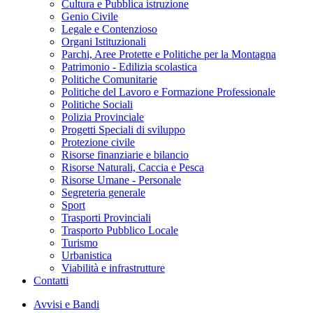
Cultura e Pubblica istruzione
Genio Civile
Legale e Contenzioso
Organi Istituzionali
Parchi, Aree Protette e Politiche per la Montagna
Patrimonio - Edilizia scolastica
Politiche Comunitarie
Politiche del Lavoro e Formazione Professionale
Politiche Sociali
Polizia Provinciale
Progetti Speciali di sviluppo
Protezione civile
Risorse finanziarie e bilancio
Risorse Naturali, Caccia e Pesca
Risorse Umane - Personale
Segreteria generale
Sport
Trasporti Provinciali
Trasporto Pubblico Locale
Turismo
Urbanistica
Viabilità e infrastrutture
Contatti
Avvisi e Bandi