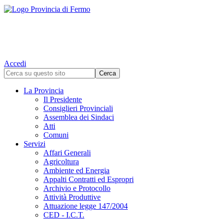
Accedi
La Provincia
Il Presidente
Consiglieri Provinciali
Assemblea dei Sindaci
Atti
Comuni
Servizi
Affari Generali
Agricoltura
Ambiente ed Energia
Appalti Contratti ed Espropri
Archivio e Protocollo
Attività Produttive
Attuazione legge 147/2004
CED - I.C.T.