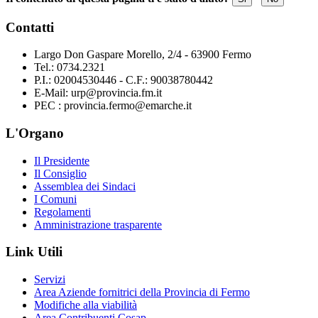
Contatti
Largo Don Gaspare Morello, 2/4 - 63900 Fermo
Tel.: 0734.2321
P.I.: 02004530446 - C.F.: 90038780442
E-Mail: urp@provincia.fm.it
PEC : provincia.fermo@emarche.it
L'Organo
Il Presidente
Il Consiglio
Assemblea dei Sindaci
I Comuni
Regolamenti
Amministrazione trasparente
Link Utili
Servizi
Area Aziende fornitrici della Provincia di Fermo
Modifiche alla viabilità
Area Contribuenti Cosap