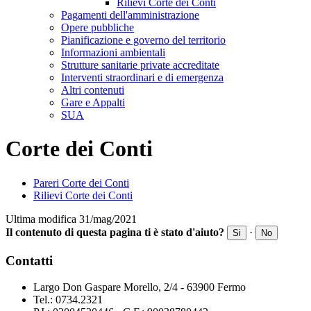
Rilievi Corte dei Conti
Pagamenti dell'amministrazione
Opere pubbliche
Pianificazione e governo del territorio
Informazioni ambientali
Strutture sanitarie private accreditate
Interventi straordinari e di emergenza
Altri contenuti
Gare e Appalti
SUA
Corte dei Conti
Pareri Corte dei Conti
Rilievi Corte dei Conti
Ultima modifica 31/mag/2021
Il contenuto di questa pagina ti è stato d'aiuto?
·
Si
No
Contatti
Largo Don Gaspare Morello, 2/4 - 63900 Fermo
Tel.: 0734.2321