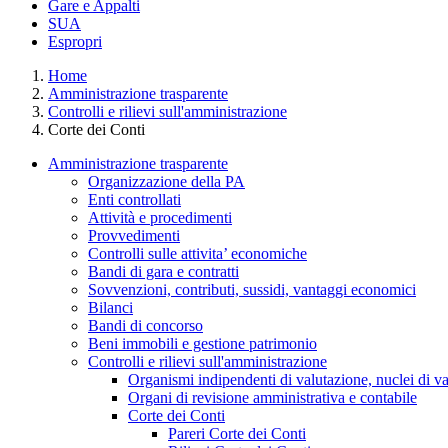
Gare e Appalti
SUA
Espropri
Home
Amministrazione trasparente
Controlli e rilievi sull'amministrazione
Corte dei Conti
Amministrazione trasparente
Organizzazione della PA
Enti controllati
Attività e procedimenti
Provvedimenti
Controlli sulle attivita’ economiche
Bandi di gara e contratti
Sovvenzioni, contributi, sussidi, vantaggi economici
Bilanci
Bandi di concorso
Beni immobili e gestione patrimonio
Controlli e rilievi sull'amministrazione
Organismi indipendenti di valutazione, nuclei di v
Organi di revisione amministrativa e contabile
Corte dei Conti
Pareri Corte dei Conti