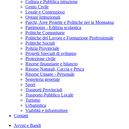
Cultura e Pubblica istruzione
Genio Civile
Legale e Contenzioso
Organi Istituzionali
Parchi, Aree Protette e Politiche per la Montagna
Patrimonio - Edilizia scolastica
Politiche Comunitarie
Politiche del Lavoro e Formazione Professionale
Politiche Sociali
Polizia Provinciale
Progetti Speciali di sviluppo
Protezione civile
Risorse finanziarie e bilancio
Risorse Naturali, Caccia e Pesca
Risorse Umane - Personale
Segreteria generale
Sport
Trasporti Provinciali
Trasporto Pubblico Locale
Turismo
Urbanistica
Viabilità e infrastrutture
Contatti
Avvisi e Bandi