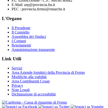
P.I.: 02004530446 - C.F.: 90038780442
E-Mail: urp@provincia.fm.it
PEC : provincia.fermo@emarche.it
L'Organo
Il Presidente
Il Consiglio
Assemblea dei Sindaci
I Comuni
Regolamenti
Amministrazione trasparente
Link Utili
Servizi
Area Aziende fornitrici della Provincia di Fermo
Modifiche alla viabilità
Area Contribuenti Cosap
Privacy
Note Legali
Dichiarazione di accessibilità