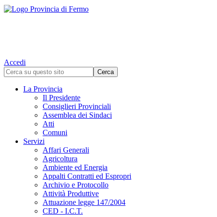
Accedi
La Provincia
Il Presidente
Consiglieri Provinciali
Assemblea dei Sindaci
Atti
Comuni
Servizi
Affari Generali
Agricoltura
Ambiente ed Energia
Appalti Contratti ed Espropri
Archivio e Protocollo
Attività Produttive
Attuazione legge 147/2004
CED - I.C.T.