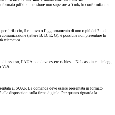
n formato pdf di dimensione non superore a 5 mb, in conformità alle
r il rilascio, il rinnovo o l'aggiornamento di uno o più dei 7 titoli
lo a comunicazione (lettere B, D, E, G), è possibile non presentare la
à telematica.
tti di assenso, l’AUA non deve essere richiesta. Nel caso in cui le leggi
ca VIA.
resentata al SUAP. La domanda deve essere presentata in formato
lle disposizioni sulla firma digitale. Per quanto riguarda la