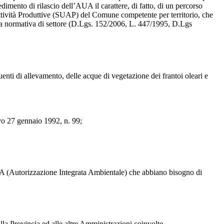
edimento di rilascio dell’AUA il carattere, di fatto, di un percorso
 Attività Produttive (SUAP) del Comune competente per territorio, che
lla normativa di settore (D.Lgs. 152/2006, L. 447/1995, D.Lgs
luenti di allevamento, delle acque di vegetazione dei frantoi oleari e
tivo 27 gennaio 1992, n. 99;
AIA (Autorizzazione Integrata Ambientale) che abbiano bisogno di
lla Provincia ed alle altre Amministrazioni coinvolte