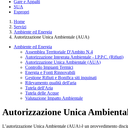
Gare e Appalti
SUA
Espropri
Home
Servizi
Ambiente ed Energia
Autorizzazione Unica Ambientale (AUA)
Ambiente ed Energia
Assemblea Territoriale D'Ambito N.4
Autorizzazione Integrata Ambientale - I.P.P.C. (Rifiuti)
Autorizzazione Unica Ambientale (AUA)
Controllo Impianti Termici
Energia e Fonti Rinnovabili
Gestione Rifiuti e Bonifica siti inquinati
Rilevamento qualità dell'aria
Tutela dell'Aria
Tutela delle Acque
Valutazione Impatto Ambientale
Autorizzazione Unica Ambienta
L’autorizzazione Unica Ambientale (AUA) è un provvedimento disciplin