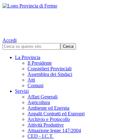
Accedi
La Provincia
Il Presidente
Consiglieri Provinciali
Assemblea dei Sindaci
Atti
Comuni
Servizi
Affari Generali
Agricoltura
Ambiente ed Energia
Appalti Contratti ed Espropri
Archivio e Protocollo
Attività Produttive
Attuazione legge 147/2004
CED - I.C.T.