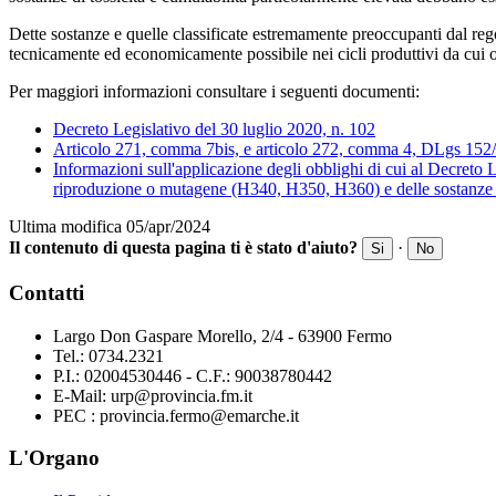
Dette sostanze e quelle classificate estremamente preoccupanti dal r
tecnicamente ed economicamente possibile nei cicli produttivi da cui 
Per maggiori informazioni consultare i seguenti documenti:
Decreto Legislativo del 30 luglio 2020, n. 102
Articolo 271, comma 7bis, e articolo 272, comma 4, DLgs 152/
Informazioni sull'applicazione degli obblighi di cui al Decreto 
riproduzione o mutagene (H340, H350, H360) e delle sostanze di
Ultima modifica 05/apr/2024
Il contenuto di questa pagina ti è stato d'aiuto?
·
Si
No
Contatti
Largo Don Gaspare Morello, 2/4 - 63900 Fermo
Tel.: 0734.2321
P.I.: 02004530446 - C.F.: 90038780442
E-Mail: urp@provincia.fm.it
PEC : provincia.fermo@emarche.it
L'Organo