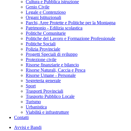
Cultura e Pubblica istruzione
Genio Civile
Legale e Contenzioso
Organi Istituzionali
Parchi, Aree Protette e Politiche per la Montagna
Patrimonio - Edilizia scolastica
Politiche Comunitarie
Politiche del Lavoro e Formazione Professionale
Politiche Sociali
Polizia Provinciale
Progetti Speciali di sviluppo
Protezione civile
Risorse finanziarie e bilancio
Risorse Naturali, Caccia e Pesca
Risorse Umane - Personale
Segreteria generale
Sport
Trasporti Provinciali
Trasporto Pubblico Locale
Turismo
Urbanistica
Viabilità e infrastrutture
Contatti
Avvisi e Bandi