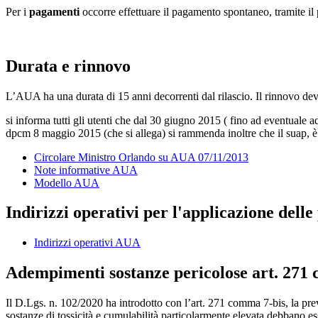
Per i
pagamenti
occorre effettuare il pagamento spontaneo, tramite il
Durata e rinnovo
L’AUA ha una durata di 15 anni decorrenti dal rilascio. Il rinnovo de
si informa tutti gli utenti che dal 30 giugno 2015 ( fino ad eventuale 
dpcm 8 maggio 2015 (che si allega) si rammenda inoltre che il suap, è il
Circolare Ministro Orlando su AUA 07/11/2013
Note informative AUA
Modello AUA
Indirizzi operativi per l'applicazione dell
Indirizzi operativi AUA
Adempimenti sostanze pericolose art. 271 c.
Il D.Lgs. n. 102/2020 ha introdotto con l’art. 271 comma 7-bis, la pr
sostanze di tossicità e cumulabilità particolarmente elevata debbano ess