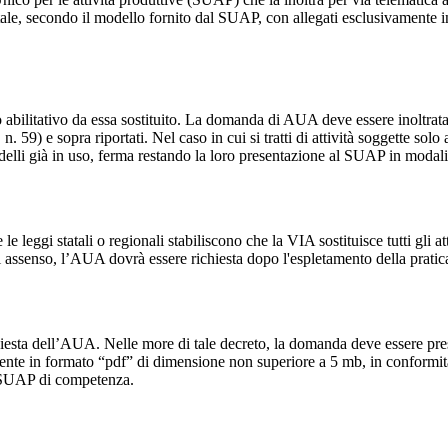
ale, secondo il modello fornito dal SUAP, con allegati esclusivamente i
abilitativo da essa sostituito. La domanda di AUA deve essere inoltrata pe
n. 59) e sopra riportati. Nel caso in cui si tratti di attività soggette so
lli già in uso, ferma restando la loro presentazione al SUAP in modalit
e leggi statali o regionali stabiliscono che la VIA sostituisce tutti gli a
ti di assenso, l’AUA dovrà essere richiesta dopo l'espletamento della prati
chiesta dell’AUA. Nelle more di tale decreto, la domanda deve essere p
ente in formato “pdf” di dimensione non superiore a 5 mb, in conformità a
il SUAP di competenza.