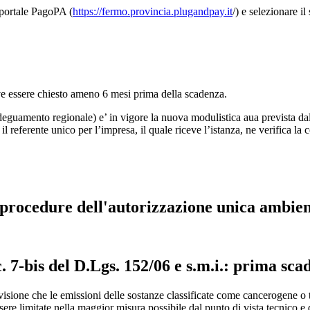
 portale PagoPA (
https://fermo.provincia.plugandpay.it
/) e selezionar
ve essere chiesto ameno 6 mesi prima della scadenza.
adeguamento regionale) e’ in vigore la nuova modulistica aua prevista dal
 referente unico per l’impresa, il quale riceve l’istanza, ne verifica la c
e procedure dell'autorizzazione unica ambie
 7-bis del D.Lgs. 152/06 e s.m.i.: prima sc
evisione che le emissioni delle sostanze classificate come cancerogene 
ere limitate nella maggior misura possibile dal punto di vista tecnico e d