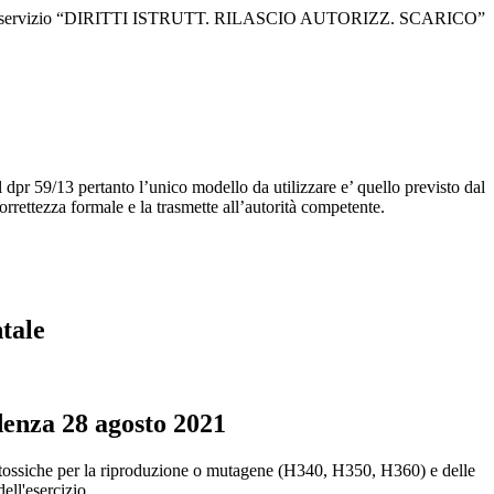
e il servizio “DIRITTI ISTRUTT. RILASCIO AUTORIZZ. SCARICO”
 dpr 59/13 pertanto l’unico modello da utilizzare e’ quello previsto dal
orrettezza formale e la trasmette all’autorità competente.
ntale
adenza 28 agosto 2021
o tossiche per la riproduzione o mutagene (H340, H350, H360) e delle
ell'esercizio.