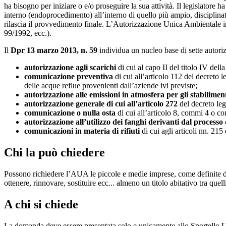
ha bisogno per iniziare o e/o proseguire la sua attività. Il legislatore
interno (endoprocedimento) all’interno di quello più ampio, disciplina
rilascia il provvedimento finale. L’Autorizzazione Unica Ambientale i
99/1992, ecc.).
Il
Dpr 13 marzo 2013, n. 59
individua un nucleo base di sette autor
autorizzazione agli scarichi
di cui al capo II del titolo IV della
comunicazione preventiva
di cui all’articolo 112 del decreto l
delle acque reflue provenienti dall’aziende ivi previste;
autorizzazione alle emissioni in atmosfera per gli stabilimenti
autorizzazione generale di cui all’articolo 272
del decreto leg
comunicazione o nulla osta
di cui all’articolo 8, commi 4 o c
autorizzazione all’utilizzo dei fanghi derivanti dal processo
comunicazioni in materia di rifiuti
di cui agli articoli nn. 215
Chi la può chiedere
Possono richiedere l’AUA le piccole e medie imprese, come definite da
ottenere, rinnovare, sostituire ecc... almeno un titolo abitativo tra quell
A chi si chiede
La domanda deve essere presentata solo e unicamente allo Sportello Uni