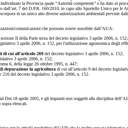
 ha individuato la Provincia quale “Autorità competente” e ha dato al proc
to dall’art. 7 del D.P.R. 160/2010, in capo allo Sportello Unico per le
ncorpora in un unico atto diverse autorizzazioni ambientali previste da
izzazioni/comunicazioni che possono essere assorbite dall’AUA:
 sezione II della Parte terza del decreto legislativo 3 aprile 2006, n. 152;
egislativo 3 aprile 2006, n. 152, per l'utilizzazione agronomica degli eff
 di cui all’articolo 269
del decreto legislativo 3 aprile 2006, n. 152;
islativo 3 aprile 2006, n. 152;
omma 6, della legge 26 ottobre 1995, n. 447;
 di depurazione in agricoltura
di cui all’articolo 9 del decreto legisla
 e 216 del decreto legislativo 3 aprile 2006, n. 152.
l Dm 18 aprile 2005, e gli impianti non soggetti alla disciplina dell’
i sopra elencati.
co per le attività produttive (SUAP) che la inoltra per via telematica a