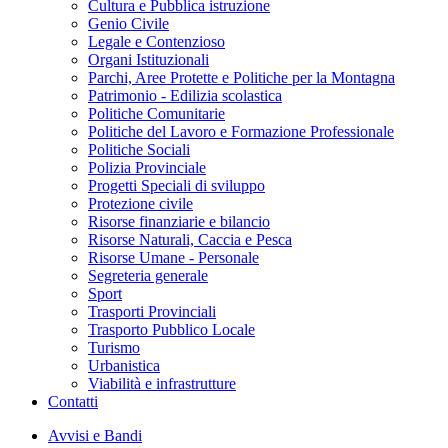
Cultura e Pubblica istruzione
Genio Civile
Legale e Contenzioso
Organi Istituzionali
Parchi, Aree Protette e Politiche per la Montagna
Patrimonio - Edilizia scolastica
Politiche Comunitarie
Politiche del Lavoro e Formazione Professionale
Politiche Sociali
Polizia Provinciale
Progetti Speciali di sviluppo
Protezione civile
Risorse finanziarie e bilancio
Risorse Naturali, Caccia e Pesca
Risorse Umane - Personale
Segreteria generale
Sport
Trasporti Provinciali
Trasporto Pubblico Locale
Turismo
Urbanistica
Viabilità e infrastrutture
Contatti
Avvisi e Bandi