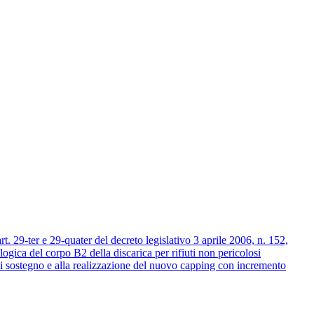
9-ter e 29-quater del decreto legislativo 3 aprile 2006, n. 152,
ogica del corpo B2 della discarica per rifiuti non pericolosi
 di sostegno e alla realizzazione del nuovo capping con incremento