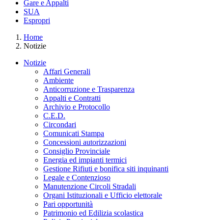
Gare e Appalti
SUA
Espropri
Home
Notizie
Notizie
Affari Generali
Ambiente
Anticorruzione e Trasparenza
Appalti e Contratti
Archivio e Protocollo
C.E.D.
Circondari
Comunicati Stampa
Concessioni autorizzazioni
Consiglio Provinciale
Energia ed impianti termici
Gestione Rifiuti e bonifica siti inquinanti
Legale e Contenzioso
Manutenzione Circoli Stradali
Organi Istituzionali e Ufficio elettorale
Pari opportunità
Patrimonio ed Edilizia scolastica