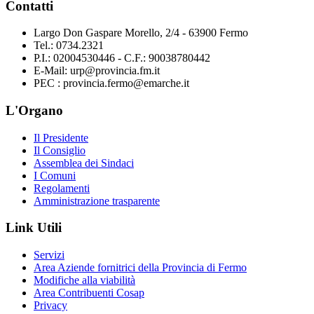
Contatti
Largo Don Gaspare Morello, 2/4 - 63900 Fermo
Tel.: 0734.2321
P.I.: 02004530446 - C.F.: 90038780442
E-Mail: urp@provincia.fm.it
PEC : provincia.fermo@emarche.it
L'Organo
Il Presidente
Il Consiglio
Assemblea dei Sindaci
I Comuni
Regolamenti
Amministrazione trasparente
Link Utili
Servizi
Area Aziende fornitrici della Provincia di Fermo
Modifiche alla viabilità
Area Contribuenti Cosap
Privacy