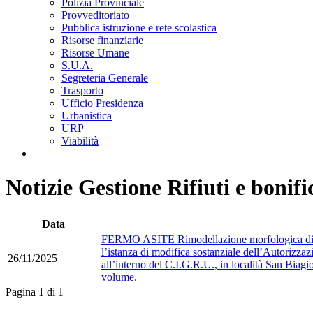
Polizia Provinciale
Provveditoriato
Pubblica istruzione e rete scolastica
Risorse finanziarie
Risorse Umane
S.U.A.
Segreteria Generale
Trasporto
Ufficio Presidenza
Urbanistica
URP
Viabilità
Notizie Gestione Rifiuti e bonifi
Data
FERMO ASITE Rimodellazione morfologica discari
l’istanza di modifica sostanziale dell’Autorizzaz
26/11/2025
all’interno del C.I.G.R.U., in località San Biag
volume.
Pagina 1 di 1