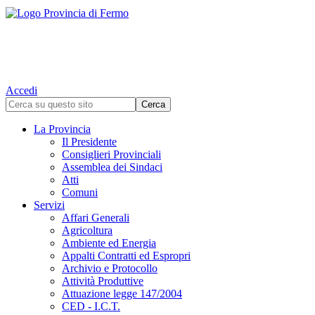
Accedi
La Provincia
Il Presidente
Consiglieri Provinciali
Assemblea dei Sindaci
Atti
Comuni
Servizi
Affari Generali
Agricoltura
Ambiente ed Energia
Appalti Contratti ed Espropri
Archivio e Protocollo
Attività Produttive
Attuazione legge 147/2004
CED - I.C.T.