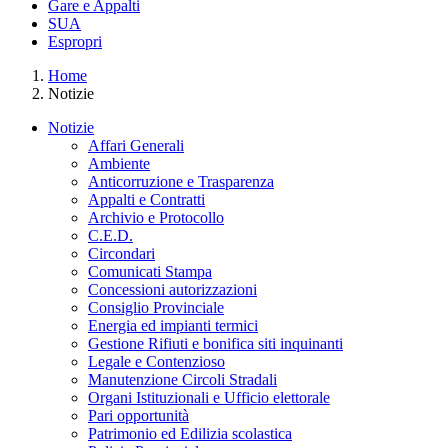
Gare e Appalti
SUA
Espropri
Home
Notizie
Notizie
Affari Generali
Ambiente
Anticorruzione e Trasparenza
Appalti e Contratti
Archivio e Protocollo
C.E.D.
Circondari
Comunicati Stampa
Concessioni autorizzazioni
Consiglio Provinciale
Energia ed impianti termici
Gestione Rifiuti e bonifica siti inquinanti
Legale e Contenzioso
Manutenzione Circoli Stradali
Organi Istituzionali e Ufficio elettorale
Pari opportunità
Patrimonio ed Edilizia scolastica