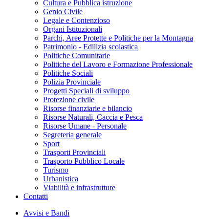
Cultura e Pubblica istruzione
Genio Civile
Legale e Contenzioso
Organi Istituzionali
Parchi, Aree Protette e Politiche per la Montagna
Patrimonio - Edilizia scolastica
Politiche Comunitarie
Politiche del Lavoro e Formazione Professionale
Politiche Sociali
Polizia Provinciale
Progetti Speciali di sviluppo
Protezione civile
Risorse finanziarie e bilancio
Risorse Naturali, Caccia e Pesca
Risorse Umane - Personale
Segreteria generale
Sport
Trasporti Provinciali
Trasporto Pubblico Locale
Turismo
Urbanistica
Viabilità e infrastrutture
Contatti
Avvisi e Bandi