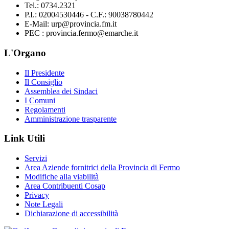
Tel.: 0734.2321
P.I.: 02004530446 - C.F.: 90038780442
E-Mail: urp@provincia.fm.it
PEC : provincia.fermo@emarche.it
L'Organo
Il Presidente
Il Consiglio
Assemblea dei Sindaci
I Comuni
Regolamenti
Amministrazione trasparente
Link Utili
Servizi
Area Aziende fornitrici della Provincia di Fermo
Modifiche alla viabilità
Area Contribuenti Cosap
Privacy
Note Legali
Dichiarazione di accessibilità