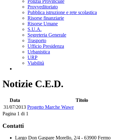
Polizia Provinciale
Provveditoriato
Pubblica istruzione e rete scolastica
Risorse finanziarie
Risorse Umane
S.U.A.
Segreteria Generale
Trasporto
Ufficio Presidenza
Urbanistica
URP
Viabilità
Notizie C.E.D.
Data
Titolo
31/07/2013
Progetto Marche Wawe
Pagina 1 di 1
Contatti
Largo Don Gaspare Morello, 2/4 - 63900 Fermo