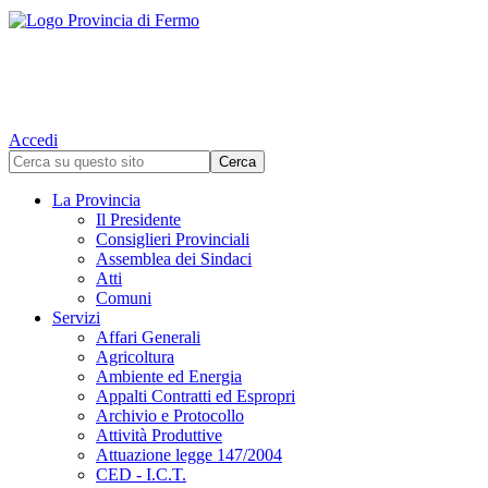
Accedi
La Provincia
Il Presidente
Consiglieri Provinciali
Assemblea dei Sindaci
Atti
Comuni
Servizi
Affari Generali
Agricoltura
Ambiente ed Energia
Appalti Contratti ed Espropri
Archivio e Protocollo
Attività Produttive
Attuazione legge 147/2004
CED - I.C.T.