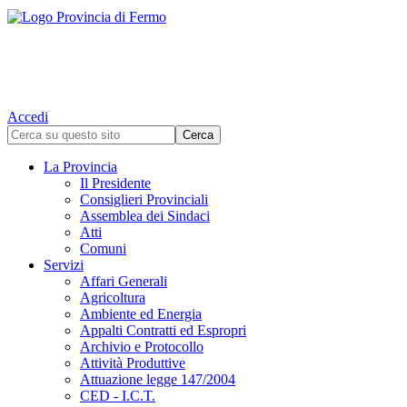
Accedi
La Provincia
Il Presidente
Consiglieri Provinciali
Assemblea dei Sindaci
Atti
Comuni
Servizi
Affari Generali
Agricoltura
Ambiente ed Energia
Appalti Contratti ed Espropri
Archivio e Protocollo
Attività Produttive
Attuazione legge 147/2004
CED - I.C.T.