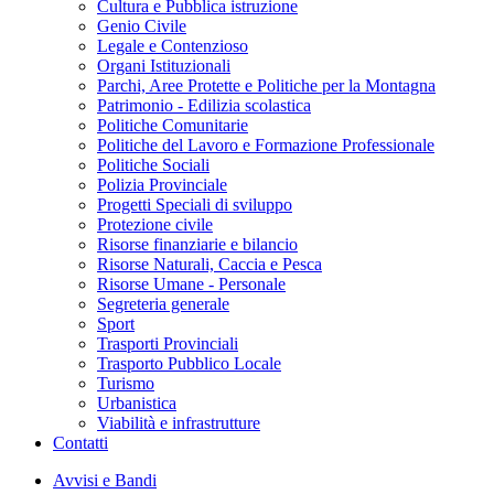
Cultura e Pubblica istruzione
Genio Civile
Legale e Contenzioso
Organi Istituzionali
Parchi, Aree Protette e Politiche per la Montagna
Patrimonio - Edilizia scolastica
Politiche Comunitarie
Politiche del Lavoro e Formazione Professionale
Politiche Sociali
Polizia Provinciale
Progetti Speciali di sviluppo
Protezione civile
Risorse finanziarie e bilancio
Risorse Naturali, Caccia e Pesca
Risorse Umane - Personale
Segreteria generale
Sport
Trasporti Provinciali
Trasporto Pubblico Locale
Turismo
Urbanistica
Viabilità e infrastrutture
Contatti
Avvisi e Bandi