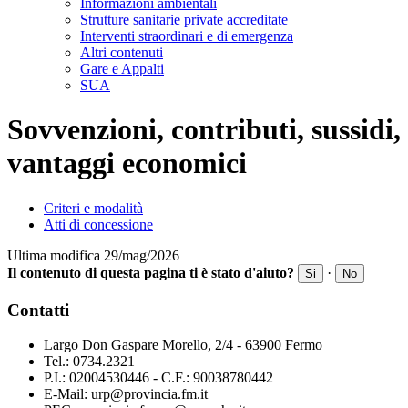
Informazioni ambientali
Strutture sanitarie private accreditate
Interventi straordinari e di emergenza
Altri contenuti
Gare e Appalti
SUA
Sovvenzioni, contributi, sussidi,
vantaggi economici
Criteri e modalità
Atti di concessione
Ultima modifica 29/mag/2026
Il contenuto di questa pagina ti è stato d'aiuto?
·
Si
No
Contatti
Largo Don Gaspare Morello, 2/4 - 63900 Fermo
Tel.: 0734.2321
P.I.: 02004530446 - C.F.: 90038780442
E-Mail: urp@provincia.fm.it