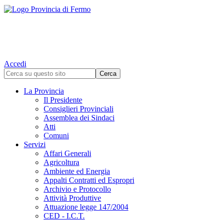
Accedi
La Provincia
Il Presidente
Consiglieri Provinciali
Assemblea dei Sindaci
Atti
Comuni
Servizi
Affari Generali
Agricoltura
Ambiente ed Energia
Appalti Contratti ed Espropri
Archivio e Protocollo
Attività Produttive
Attuazione legge 147/2004
CED - I.C.T.