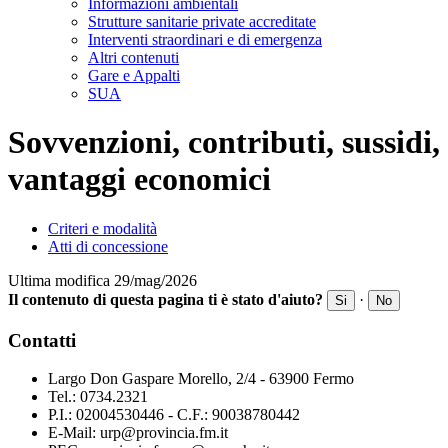
Informazioni ambientali
Strutture sanitarie private accreditate
Interventi straordinari e di emergenza
Altri contenuti
Gare e Appalti
SUA
Sovvenzioni, contributi, sussidi,
vantaggi economici
Criteri e modalità
Atti di concessione
Ultima modifica 29/mag/2026
Il contenuto di questa pagina ti è stato d'aiuto?
·
Si
No
Contatti
Largo Don Gaspare Morello, 2/4 - 63900 Fermo
Tel.: 0734.2321
P.I.: 02004530446 - C.F.: 90038780442
E-Mail: urp@provincia.fm.it