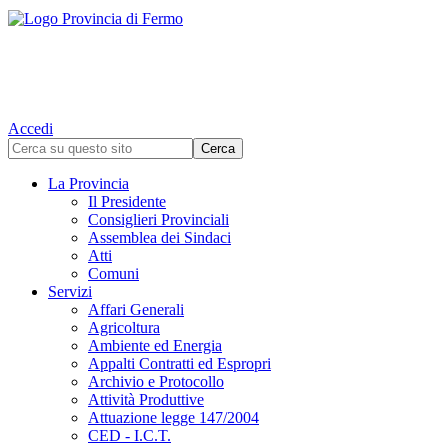
Accedi
La Provincia
Il Presidente
Consiglieri Provinciali
Assemblea dei Sindaci
Atti
Comuni
Servizi
Affari Generali
Agricoltura
Ambiente ed Energia
Appalti Contratti ed Espropri
Archivio e Protocollo
Attività Produttive
Attuazione legge 147/2004
CED - I.C.T.