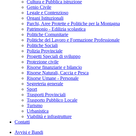
Cultura e Pubblica istruzione
Genio Civile
Legale e Contenzioso
Organi Istituzionali
Parchi, Aree Protette e Politiche per la Montagna
Patrimonio - Edilizia scolastica
Politiche Comunitarie
Politiche del Lavoro e Formazione Professionale
Politiche Sociali
Polizia Provinciale
Progetti Speciali di sviluppo
Protezione civile
Risorse finanziarie e bilancio
Risorse Naturali, Caccia e Pesca
Risorse Umane - Personale
Segreteria generale
Sport
Trasporti Provinciali
Trasporto Pubblico Locale
Turismo
Urbanistica
Viabilità e infrastrutture
Contatti
Avvisi e Bandi