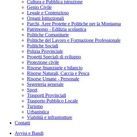
Cultura e Pubblica istruzione
Genio Civile
Legale e Contenzioso
Organi Istituzionali
Parchi, Aree Protette e Politiche per la Montagna
Patrimonio - Edilizia scolastica
Politiche Comunitarie
Politiche del Lavoro e Formazione Professionale
Politiche Sociali
Polizia Provinciale
Progetti Speciali di sviluppo
Protezione civile
Risorse finanziarie e bilancio
Risorse Naturali, Caccia e Pesca
Risorse Umane - Personale
Segreteria generale
Sport
Trasporti Provinciali
Trasporto Pubblico Locale
Turismo
Urbanistica
Viabilità e infrastrutture
Contatti
Avvisi e Bandi