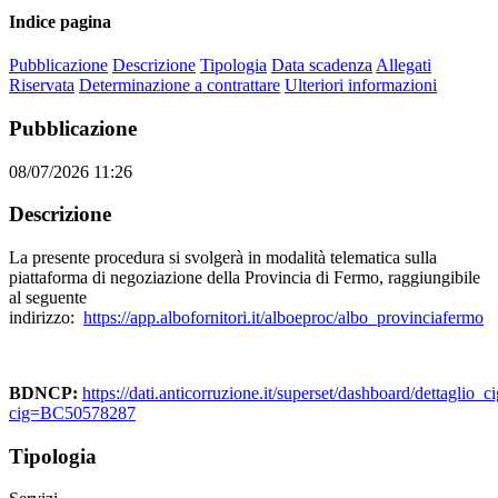
Indice pagina
Pubblicazione
Descrizione
Tipologia
Data scadenza
Allegati
Riservata
Determinazione a contrattare
Ulteriori informazioni
Pubblicazione
08/07/2026 11:26
Descrizione
La presente procedura si svolgerà in modalità telematica sulla
piattaforma di negoziazione della Provincia di Fermo, raggiungibile
al seguente
indirizzo:
https://app.albofornitori.it/alboeproc/albo_provinciafermo
BDNCP:
https://dati.anticorruzione.it/superset/dashboard/dettaglio_ci
cig=BC50578287
Tipologia