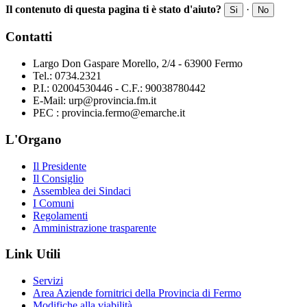
Il contenuto di questa pagina ti è stato d'aiuto?
·
Si
No
Contatti
Largo Don Gaspare Morello, 2/4 - 63900 Fermo
Tel.: 0734.2321
P.I.: 02004530446 - C.F.: 90038780442
E-Mail: urp@provincia.fm.it
PEC : provincia.fermo@emarche.it
L'Organo
Il Presidente
Il Consiglio
Assemblea dei Sindaci
I Comuni
Regolamenti
Amministrazione trasparente
Link Utili
Servizi
Area Aziende fornitrici della Provincia di Fermo
Modifiche alla viabilità