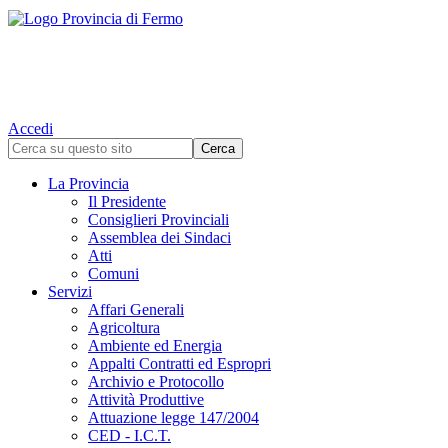
Accedi
La Provincia
Il Presidente
Consiglieri Provinciali
Assemblea dei Sindaci
Atti
Comuni
Servizi
Affari Generali
Agricoltura
Ambiente ed Energia
Appalti Contratti ed Espropri
Archivio e Protocollo
Attività Produttive
Attuazione legge 147/2004
CED - I.C.T.