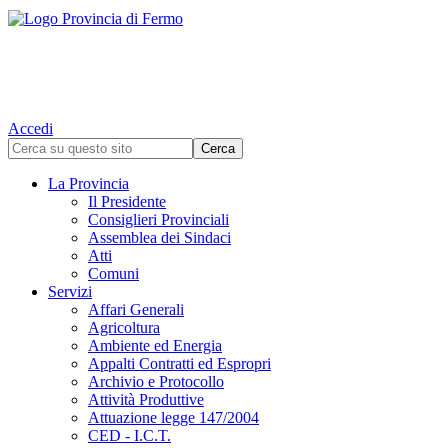
Accedi
La Provincia
Il Presidente
Consiglieri Provinciali
Assemblea dei Sindaci
Atti
Comuni
Servizi
Affari Generali
Agricoltura
Ambiente ed Energia
Appalti Contratti ed Espropri
Archivio e Protocollo
Attività Produttive
Attuazione legge 147/2004
CED - I.C.T.