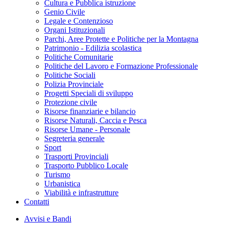
Cultura e Pubblica istruzione
Genio Civile
Legale e Contenzioso
Organi Istituzionali
Parchi, Aree Protette e Politiche per la Montagna
Patrimonio - Edilizia scolastica
Politiche Comunitarie
Politiche del Lavoro e Formazione Professionale
Politiche Sociali
Polizia Provinciale
Progetti Speciali di sviluppo
Protezione civile
Risorse finanziarie e bilancio
Risorse Naturali, Caccia e Pesca
Risorse Umane - Personale
Segreteria generale
Sport
Trasporti Provinciali
Trasporto Pubblico Locale
Turismo
Urbanistica
Viabilità e infrastrutture
Contatti
Avvisi e Bandi