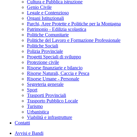
Cultura e Pubblica istruzione
Genio Civile
Legale e Contenzioso
Organi Istituzionali
Parchi, Aree Protette e Politiche per la Montagna
Patrimonio - Edilizia scolastica
Politiche Comunitarie
Politiche del Lavoro e Formazione Professionale
Politiche Sociali
Polizia Provinciale
Progetti Speciali di sviluppo
Protezione civile
Risorse finanziarie e bilancio
Risorse Naturali, Caccia e Pesca
Risorse Umane - Personale
Segreteria generale
Sport
Trasporti Provinciali
Trasporto Pubblico Locale
Turismo
Urbanistica
Viabilità e infrastrutture
Contatti
Avvisi e Bandi