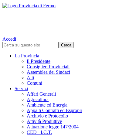
Accedi
La Provincia
Il Presidente
Consiglieri Provinciali
Assemblea dei Sindaci
Atti
Comuni
Servizi
Affari Generali
Agricoltura
Ambiente ed Energia
Appalti Contratti ed Espropri
Archivio e Protocollo
Attività Produttive
Attuazione legge 147/2004
CED - I.C.T.