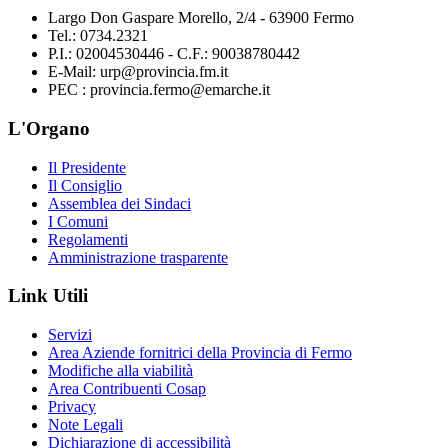
Largo Don Gaspare Morello, 2/4 - 63900 Fermo
Tel.: 0734.2321
P.I.: 02004530446 - C.F.: 90038780442
E-Mail: urp@provincia.fm.it
PEC : provincia.fermo@emarche.it
L'Organo
Il Presidente
Il Consiglio
Assemblea dei Sindaci
I Comuni
Regolamenti
Amministrazione trasparente
Link Utili
Servizi
Area Aziende fornitrici della Provincia di Fermo
Modifiche alla viabilità
Area Contribuenti Cosap
Privacy
Note Legali
Dichiarazione di accessibilità