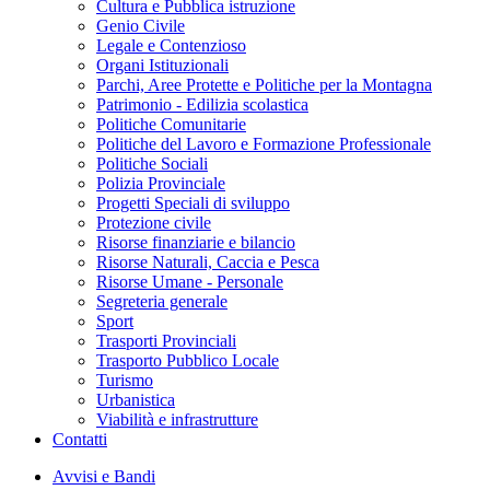
Cultura e Pubblica istruzione
Genio Civile
Legale e Contenzioso
Organi Istituzionali
Parchi, Aree Protette e Politiche per la Montagna
Patrimonio - Edilizia scolastica
Politiche Comunitarie
Politiche del Lavoro e Formazione Professionale
Politiche Sociali
Polizia Provinciale
Progetti Speciali di sviluppo
Protezione civile
Risorse finanziarie e bilancio
Risorse Naturali, Caccia e Pesca
Risorse Umane - Personale
Segreteria generale
Sport
Trasporti Provinciali
Trasporto Pubblico Locale
Turismo
Urbanistica
Viabilità e infrastrutture
Contatti
Avvisi e Bandi