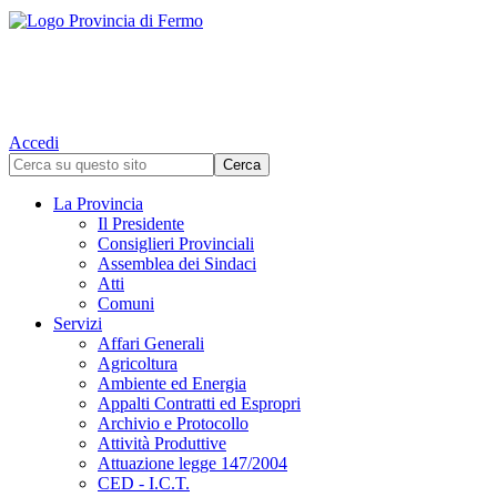
Accedi
La Provincia
Il Presidente
Consiglieri Provinciali
Assemblea dei Sindaci
Atti
Comuni
Servizi
Affari Generali
Agricoltura
Ambiente ed Energia
Appalti Contratti ed Espropri
Archivio e Protocollo
Attività Produttive
Attuazione legge 147/2004
CED - I.C.T.