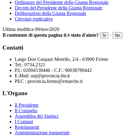
Ordinanze del Presidente della Giunta Regionale
Decreti del Presidente della Giunta Regionale
Deliberazioni della Giunta Regionale
Circolari esplicative
Ultima modifica 09/nov/2020
Il contenuto di questa pagina ti è stato d'aiuto?
·
Si
No
Contatti
Largo Don Gaspare Morello, 2/4 - 63900 Fermo
Tel.: 0734.2321
P.I.: 02004530446 - C.F.: 90038780442
E-Mail: urp@provincia.fm.it
PEC : provincia.fermo@emarche.it
L'Organo
Il Presidente
Il Consiglio
Assemblea dei Sindaci
I Comuni
Regolamenti
Amministrazione trasparente