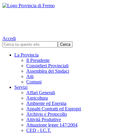
Accedi
La Provincia
Il Presidente
Consiglieri Provinciali
Assemblea dei Sindaci
Atti
Comuni
Servizi
Affari Generali
Agricoltura
Ambiente ed Energia
Appalti Contratti ed Espropri
Archivio e Protocollo
Attività Produttive
Attuazione legge 147/2004
CED - I.C.T.