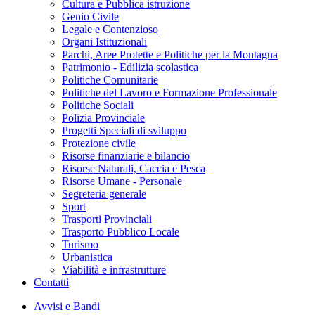
Cultura e Pubblica istruzione
Genio Civile
Legale e Contenzioso
Organi Istituzionali
Parchi, Aree Protette e Politiche per la Montagna
Patrimonio - Edilizia scolastica
Politiche Comunitarie
Politiche del Lavoro e Formazione Professionale
Politiche Sociali
Polizia Provinciale
Progetti Speciali di sviluppo
Protezione civile
Risorse finanziarie e bilancio
Risorse Naturali, Caccia e Pesca
Risorse Umane - Personale
Segreteria generale
Sport
Trasporti Provinciali
Trasporto Pubblico Locale
Turismo
Urbanistica
Viabilità e infrastrutture
Contatti
Avvisi e Bandi