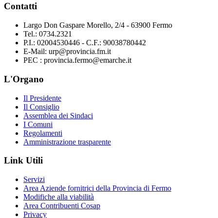
Contatti
Largo Don Gaspare Morello, 2/4 - 63900 Fermo
Tel.: 0734.2321
P.I.: 02004530446 - C.F.: 90038780442
E-Mail: urp@provincia.fm.it
PEC : provincia.fermo@emarche.it
L'Organo
Il Presidente
Il Consiglio
Assemblea dei Sindaci
I Comuni
Regolamenti
Amministrazione trasparente
Link Utili
Servizi
Area Aziende fornitrici della Provincia di Fermo
Modifiche alla viabilità
Area Contribuenti Cosap
Privacy