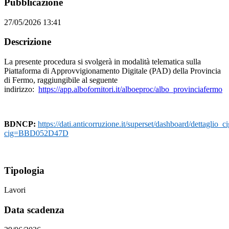
Pubblicazione
27/05/2026 13:41
Descrizione
La presente procedura si svolgerà in modalità telematica sulla
Piattaforma di Approvvigionamento Digitale (PAD) della Provincia
di Fermo, raggiungibile al seguente
indirizzo:
https://app.albofornitori.it/alboeproc/albo_provinciafermo
BDNCP:
https://dati.anticorruzione.it/superset/dashboard/dettaglio_ci
cig=BBD052D47D
Tipologia
Lavori
Data scadenza