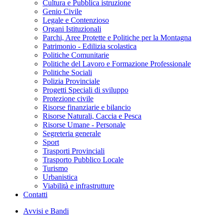
Cultura e Pubblica istruzione
Genio Civile
Legale e Contenzioso
Organi Istituzionali
Parchi, Aree Protette e Politiche per la Montagna
Patrimonio - Edilizia scolastica
Politiche Comunitarie
Politiche del Lavoro e Formazione Professionale
Politiche Sociali
Polizia Provinciale
Progetti Speciali di sviluppo
Protezione civile
Risorse finanziarie e bilancio
Risorse Naturali, Caccia e Pesca
Risorse Umane - Personale
Segreteria generale
Sport
Trasporti Provinciali
Trasporto Pubblico Locale
Turismo
Urbanistica
Viabilità e infrastrutture
Contatti
Avvisi e Bandi