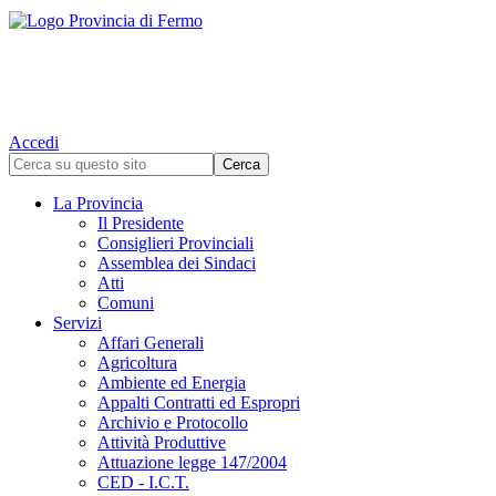
Accedi
La Provincia
Il Presidente
Consiglieri Provinciali
Assemblea dei Sindaci
Atti
Comuni
Servizi
Affari Generali
Agricoltura
Ambiente ed Energia
Appalti Contratti ed Espropri
Archivio e Protocollo
Attività Produttive
Attuazione legge 147/2004
CED - I.C.T.