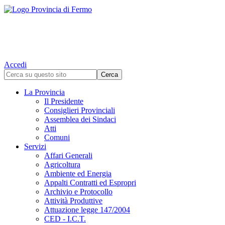
Accedi
La Provincia
Il Presidente
Consiglieri Provinciali
Assemblea dei Sindaci
Atti
Comuni
Servizi
Affari Generali
Agricoltura
Ambiente ed Energia
Appalti Contratti ed Espropri
Archivio e Protocollo
Attività Produttive
Attuazione legge 147/2004
CED - I.C.T.