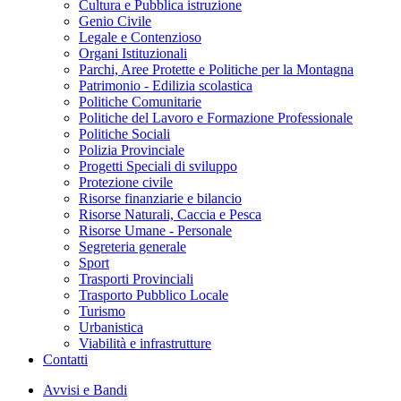
Cultura e Pubblica istruzione
Genio Civile
Legale e Contenzioso
Organi Istituzionali
Parchi, Aree Protette e Politiche per la Montagna
Patrimonio - Edilizia scolastica
Politiche Comunitarie
Politiche del Lavoro e Formazione Professionale
Politiche Sociali
Polizia Provinciale
Progetti Speciali di sviluppo
Protezione civile
Risorse finanziarie e bilancio
Risorse Naturali, Caccia e Pesca
Risorse Umane - Personale
Segreteria generale
Sport
Trasporti Provinciali
Trasporto Pubblico Locale
Turismo
Urbanistica
Viabilità e infrastrutture
Contatti
Avvisi e Bandi