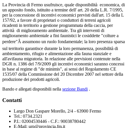
La Provincia di Fermo usufruisce, quale disponibilità economica, di
un apposito fondo, istituito a termine dell' art. 20 della L.R. 7/1995,
per la concessione di incentivi economici previsti dall'art. 15 della L
157/92, a favore di proprietari o conduttori di terreni agricoli
ricadenti in territorio a gestione programmata della caccia, per
attività di miglioramento ambientale. Tra gli interventi di
miglioramento ambientale a fini faunistici le cosiddette "colture a
perdere"Â assumono un ruolo fondamentale; la loro presenza sparsa
sul territorio garantisce durante la loro permanenza, possibilità di
ambientamento, rifugio e alimentazione alla fauna stanziale e
all'avifauna migratoria. In relazione alle previsioni contenute nella
DGR n. 1386 del 7/9/2009 gli incentivi economici saranno concessi
in base al regime di "de minimis", ai sensi del Regolamento CE
1535/07 della Commissione del 20 Dicembre 2007 nel settore della
produzione dei prodotti agricoli.
Bando e allegati disponibili nella
sezione Bandi
.
Contatti
Largo Don Gaspare Morello, 2/4 - 63900 Fermo
Tel.: 0734.2321
P.I.: 02004530446 - C.F.: 90038780442
E-Mail: urp@provincia.fm.it