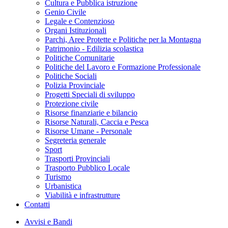
Cultura e Pubblica istruzione
Genio Civile
Legale e Contenzioso
Organi Istituzionali
Parchi, Aree Protette e Politiche per la Montagna
Patrimonio - Edilizia scolastica
Politiche Comunitarie
Politiche del Lavoro e Formazione Professionale
Politiche Sociali
Polizia Provinciale
Progetti Speciali di sviluppo
Protezione civile
Risorse finanziarie e bilancio
Risorse Naturali, Caccia e Pesca
Risorse Umane - Personale
Segreteria generale
Sport
Trasporti Provinciali
Trasporto Pubblico Locale
Turismo
Urbanistica
Viabilità e infrastrutture
Contatti
Avvisi e Bandi