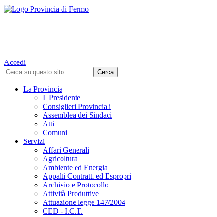
Accedi
La Provincia
Il Presidente
Consiglieri Provinciali
Assemblea dei Sindaci
Atti
Comuni
Servizi
Affari Generali
Agricoltura
Ambiente ed Energia
Appalti Contratti ed Espropri
Archivio e Protocollo
Attività Produttive
Attuazione legge 147/2004
CED - I.C.T.