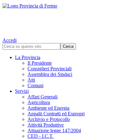
Accedi
La Provincia
Il Presidente
Consiglieri Provinciali
Assemblea dei Sindaci
Atti
Comuni
Servizi
Affari Generali
Agricoltura
Ambiente ed Energia
Appalti Contratti ed Espropri
Archivio e Protocollo
Attività Produttive
Attuazione legge 147/2004
CED - I.C.T.