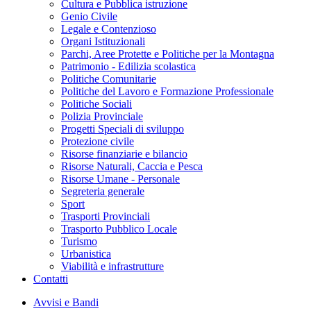
Cultura e Pubblica istruzione
Genio Civile
Legale e Contenzioso
Organi Istituzionali
Parchi, Aree Protette e Politiche per la Montagna
Patrimonio - Edilizia scolastica
Politiche Comunitarie
Politiche del Lavoro e Formazione Professionale
Politiche Sociali
Polizia Provinciale
Progetti Speciali di sviluppo
Protezione civile
Risorse finanziarie e bilancio
Risorse Naturali, Caccia e Pesca
Risorse Umane - Personale
Segreteria generale
Sport
Trasporti Provinciali
Trasporto Pubblico Locale
Turismo
Urbanistica
Viabilità e infrastrutture
Contatti
Avvisi e Bandi