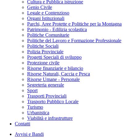
Cultura e Pubblica istruzione
Genio Civile
Legale e Contenzioso
Organi Istituzionali
Parchi, Aree Protette e Politiche per la Montagna
Patrimonio - Edilizia scolastica
Politiche Comunitarie
Politiche del Lavoro e Formazione Professionale
Politiche Sociali
Polizia Provinciale
Progetti Speciali di sviluppo
Protezione civile
Risorse finanziarie e bilancio
Risorse Naturali, Caccia e Pesca
Risorse Umane - Personale
Segreteria generale
Sport
Trasporti Provinciali
Trasporto Pubblico Locale
Turismo
Urbanistica
Viabilità e infrastrutture
Contatti
Avvisi e Bandi