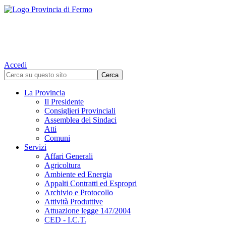
Accedi
La Provincia
Il Presidente
Consiglieri Provinciali
Assemblea dei Sindaci
Atti
Comuni
Servizi
Affari Generali
Agricoltura
Ambiente ed Energia
Appalti Contratti ed Espropri
Archivio e Protocollo
Attività Produttive
Attuazione legge 147/2004
CED - I.C.T.