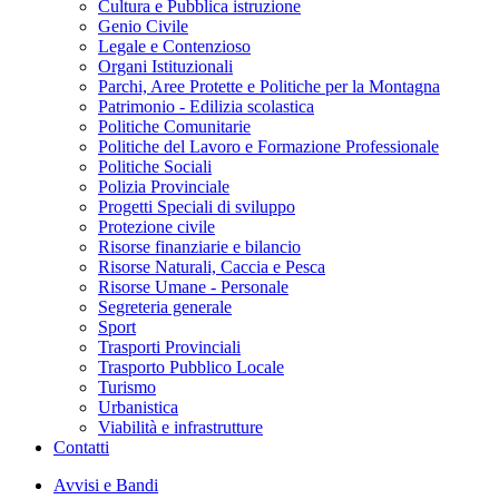
Cultura e Pubblica istruzione
Genio Civile
Legale e Contenzioso
Organi Istituzionali
Parchi, Aree Protette e Politiche per la Montagna
Patrimonio - Edilizia scolastica
Politiche Comunitarie
Politiche del Lavoro e Formazione Professionale
Politiche Sociali
Polizia Provinciale
Progetti Speciali di sviluppo
Protezione civile
Risorse finanziarie e bilancio
Risorse Naturali, Caccia e Pesca
Risorse Umane - Personale
Segreteria generale
Sport
Trasporti Provinciali
Trasporto Pubblico Locale
Turismo
Urbanistica
Viabilità e infrastrutture
Contatti
Avvisi e Bandi