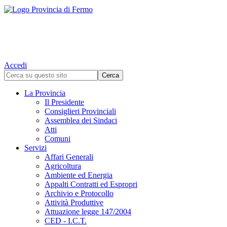
Accedi
La Provincia
Il Presidente
Consiglieri Provinciali
Assemblea dei Sindaci
Atti
Comuni
Servizi
Affari Generali
Agricoltura
Ambiente ed Energia
Appalti Contratti ed Espropri
Archivio e Protocollo
Attività Produttive
Attuazione legge 147/2004
CED - I.C.T.