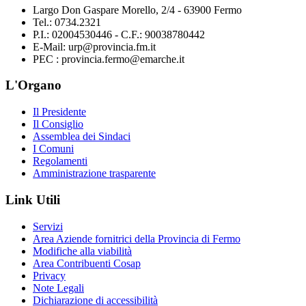
Largo Don Gaspare Morello, 2/4 - 63900 Fermo
Tel.: 0734.2321
P.I.: 02004530446 - C.F.: 90038780442
E-Mail: urp@provincia.fm.it
PEC : provincia.fermo@emarche.it
L'Organo
Il Presidente
Il Consiglio
Assemblea dei Sindaci
I Comuni
Regolamenti
Amministrazione trasparente
Link Utili
Servizi
Area Aziende fornitrici della Provincia di Fermo
Modifiche alla viabilità
Area Contribuenti Cosap
Privacy
Note Legali
Dichiarazione di accessibilità