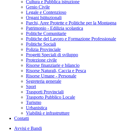
Cultura e Pubblica istruzione
Genio Civile
Legale e Contenzioso
Organi Istituzionali
Parchi, Aree Protette e Politiche per la Montagna
Patrimonio - Edilizia scolastica
Politiche Comunitarie
Politiche del Lavoro e Formazione Professionale
Politiche Sociali
Polizia Provinciale
Progetti Speciali di sviluppo
Protezione civile
Risorse finanziarie e bilancio
Risorse Naturali, Caccia e Pesca
Risorse Umane - Personale
Segreteria generale
Sport
Trasporti Provinciali
Trasporto Pubblico Locale
Turismo
Urbanistica
Viabilità e infrastrutture
Contatti
Avvisi e Bandi