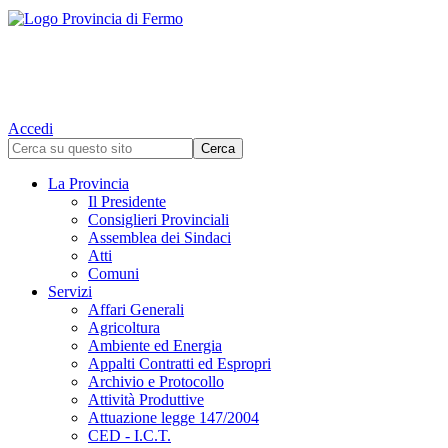
Accedi
La Provincia
Il Presidente
Consiglieri Provinciali
Assemblea dei Sindaci
Atti
Comuni
Servizi
Affari Generali
Agricoltura
Ambiente ed Energia
Appalti Contratti ed Espropri
Archivio e Protocollo
Attività Produttive
Attuazione legge 147/2004
CED - I.C.T.