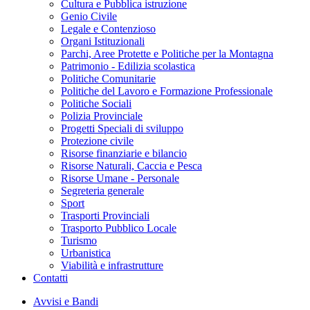
Cultura e Pubblica istruzione
Genio Civile
Legale e Contenzioso
Organi Istituzionali
Parchi, Aree Protette e Politiche per la Montagna
Patrimonio - Edilizia scolastica
Politiche Comunitarie
Politiche del Lavoro e Formazione Professionale
Politiche Sociali
Polizia Provinciale
Progetti Speciali di sviluppo
Protezione civile
Risorse finanziarie e bilancio
Risorse Naturali, Caccia e Pesca
Risorse Umane - Personale
Segreteria generale
Sport
Trasporti Provinciali
Trasporto Pubblico Locale
Turismo
Urbanistica
Viabilità e infrastrutture
Contatti
Avvisi e Bandi