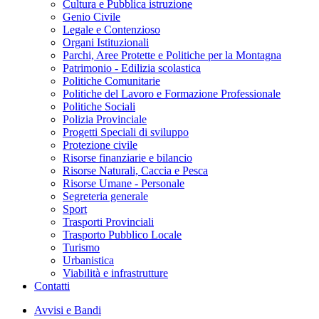
Cultura e Pubblica istruzione
Genio Civile
Legale e Contenzioso
Organi Istituzionali
Parchi, Aree Protette e Politiche per la Montagna
Patrimonio - Edilizia scolastica
Politiche Comunitarie
Politiche del Lavoro e Formazione Professionale
Politiche Sociali
Polizia Provinciale
Progetti Speciali di sviluppo
Protezione civile
Risorse finanziarie e bilancio
Risorse Naturali, Caccia e Pesca
Risorse Umane - Personale
Segreteria generale
Sport
Trasporti Provinciali
Trasporto Pubblico Locale
Turismo
Urbanistica
Viabilità e infrastrutture
Contatti
Avvisi e Bandi