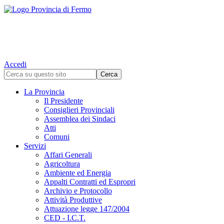
Accedi
La Provincia
Il Presidente
Consiglieri Provinciali
Assemblea dei Sindaci
Atti
Comuni
Servizi
Affari Generali
Agricoltura
Ambiente ed Energia
Appalti Contratti ed Espropri
Archivio e Protocollo
Attività Produttive
Attuazione legge 147/2004
CED - I.C.T.