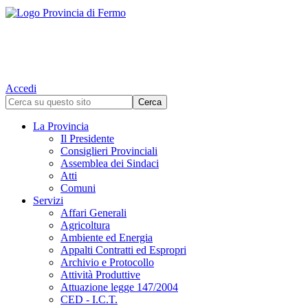
Accedi
La Provincia
Il Presidente
Consiglieri Provinciali
Assemblea dei Sindaci
Atti
Comuni
Servizi
Affari Generali
Agricoltura
Ambiente ed Energia
Appalti Contratti ed Espropri
Archivio e Protocollo
Attività Produttive
Attuazione legge 147/2004
CED - I.C.T.