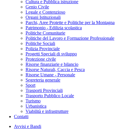
Cultura e Pubblica istruzione
Genio Civile
Legale e Contenzioso
Organi Istituzionali
Parchi, Aree Protette e Politiche per la Montagna
Patrimonio - Edilizia scolastica
Politiche Comunitarie
Politiche del Lavoro e Formazione Professionale
Politiche Sociali
Polizia Provinciale
Progetti Speciali di sviluppo
Protezione civile
Risorse finanziarie e bilancio
Risorse Naturali, Caccia e Pesca
Risorse Umane - Personale
Segreteria generale
Sport
Trasporti Provinciali
Trasporto Pubblico Locale
Turismo
Urbanistica
Viabilità e infrastrutture
Contatti
Avvisi e Bandi