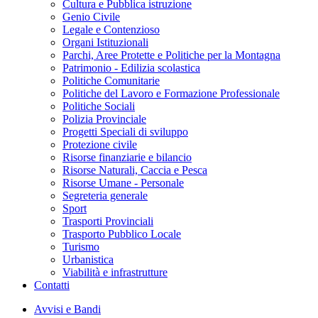
Cultura e Pubblica istruzione
Genio Civile
Legale e Contenzioso
Organi Istituzionali
Parchi, Aree Protette e Politiche per la Montagna
Patrimonio - Edilizia scolastica
Politiche Comunitarie
Politiche del Lavoro e Formazione Professionale
Politiche Sociali
Polizia Provinciale
Progetti Speciali di sviluppo
Protezione civile
Risorse finanziarie e bilancio
Risorse Naturali, Caccia e Pesca
Risorse Umane - Personale
Segreteria generale
Sport
Trasporti Provinciali
Trasporto Pubblico Locale
Turismo
Urbanistica
Viabilità e infrastrutture
Contatti
Avvisi e Bandi