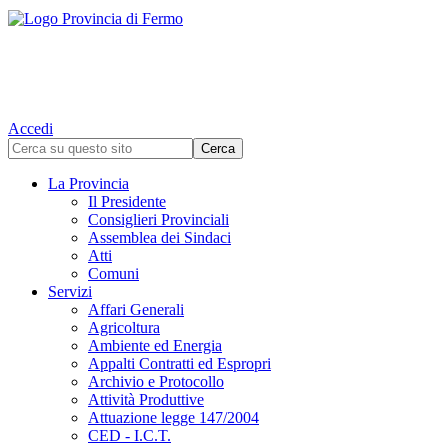
Accedi
La Provincia
Il Presidente
Consiglieri Provinciali
Assemblea dei Sindaci
Atti
Comuni
Servizi
Affari Generali
Agricoltura
Ambiente ed Energia
Appalti Contratti ed Espropri
Archivio e Protocollo
Attività Produttive
Attuazione legge 147/2004
CED - I.C.T.