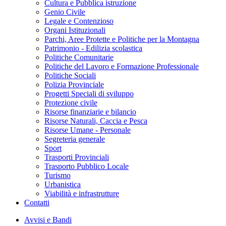
Cultura e Pubblica istruzione
Genio Civile
Legale e Contenzioso
Organi Istituzionali
Parchi, Aree Protette e Politiche per la Montagna
Patrimonio - Edilizia scolastica
Politiche Comunitarie
Politiche del Lavoro e Formazione Professionale
Politiche Sociali
Polizia Provinciale
Progetti Speciali di sviluppo
Protezione civile
Risorse finanziarie e bilancio
Risorse Naturali, Caccia e Pesca
Risorse Umane - Personale
Segreteria generale
Sport
Trasporti Provinciali
Trasporto Pubblico Locale
Turismo
Urbanistica
Viabilità e infrastrutture
Contatti
Avvisi e Bandi