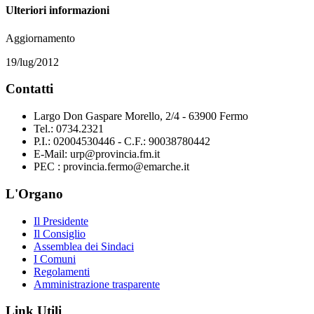
Ulteriori informazioni
Aggiornamento
19/lug/2012
Contatti
Largo Don Gaspare Morello, 2/4 - 63900 Fermo
Tel.: 0734.2321
P.I.: 02004530446 - C.F.: 90038780442
E-Mail: urp@provincia.fm.it
PEC : provincia.fermo@emarche.it
L'Organo
Il Presidente
Il Consiglio
Assemblea dei Sindaci
I Comuni
Regolamenti
Amministrazione trasparente
Link Utili