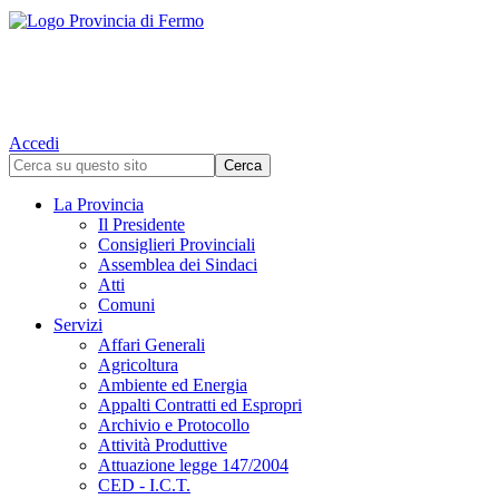
Accedi
La Provincia
Il Presidente
Consiglieri Provinciali
Assemblea dei Sindaci
Atti
Comuni
Servizi
Affari Generali
Agricoltura
Ambiente ed Energia
Appalti Contratti ed Espropri
Archivio e Protocollo
Attività Produttive
Attuazione legge 147/2004
CED - I.C.T.