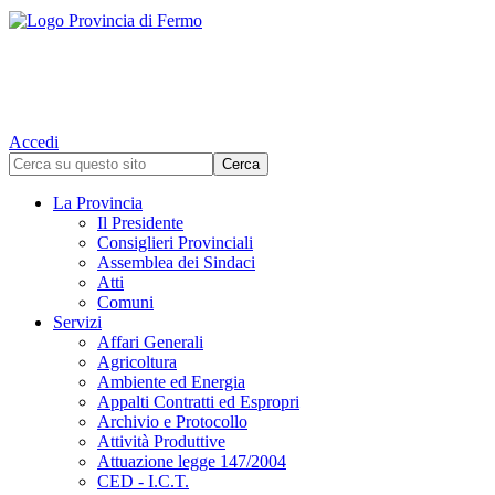
Accedi
La Provincia
Il Presidente
Consiglieri Provinciali
Assemblea dei Sindaci
Atti
Comuni
Servizi
Affari Generali
Agricoltura
Ambiente ed Energia
Appalti Contratti ed Espropri
Archivio e Protocollo
Attività Produttive
Attuazione legge 147/2004
CED - I.C.T.