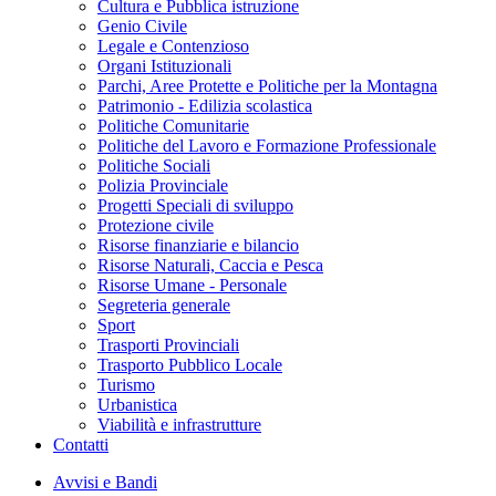
Cultura e Pubblica istruzione
Genio Civile
Legale e Contenzioso
Organi Istituzionali
Parchi, Aree Protette e Politiche per la Montagna
Patrimonio - Edilizia scolastica
Politiche Comunitarie
Politiche del Lavoro e Formazione Professionale
Politiche Sociali
Polizia Provinciale
Progetti Speciali di sviluppo
Protezione civile
Risorse finanziarie e bilancio
Risorse Naturali, Caccia e Pesca
Risorse Umane - Personale
Segreteria generale
Sport
Trasporti Provinciali
Trasporto Pubblico Locale
Turismo
Urbanistica
Viabilità e infrastrutture
Contatti
Avvisi e Bandi