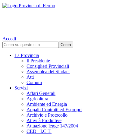
Accedi
La Provincia
Il Presidente
Consiglieri Provinciali
Assemblea dei Sindaci
Atti
Comuni
Servizi
Affari Generali
Agricoltura
Ambiente ed Energia
Appalti Contratti ed Espropri
Archivio e Protocollo
Attività Produttive
Attuazione legge 147/2004
CED - I.C.T.