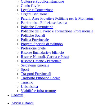
Cultura e Pubblica istruzione
Genio Civile
Legale e Contenzioso
Organi Istituzionali
Parchi, Aree Protette e Politiche per la Montagna
Patrimonio - Edilizia scolastica
Politiche Comunitarie
Politiche del Lavoro e Formazione Professionale
Politiche Sociali
Polizia Provinciale
Progetti Speciali di sviluppo
Protezione civile
Risorse finanziarie e bilancio
Risorse Naturali, Caccia e Pesca
Risorse Umane - Personale
Segreteria generale
Sport
Trasporti Provinciali
Trasporto Pubblico Locale
Turismo
Urbanistica
Viabilità e infrastrutture
Contatti
Avvisi e Bandi