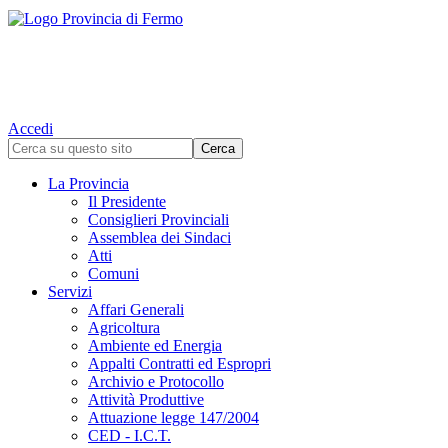
Accedi
La Provincia
Il Presidente
Consiglieri Provinciali
Assemblea dei Sindaci
Atti
Comuni
Servizi
Affari Generali
Agricoltura
Ambiente ed Energia
Appalti Contratti ed Espropri
Archivio e Protocollo
Attività Produttive
Attuazione legge 147/2004
CED - I.C.T.