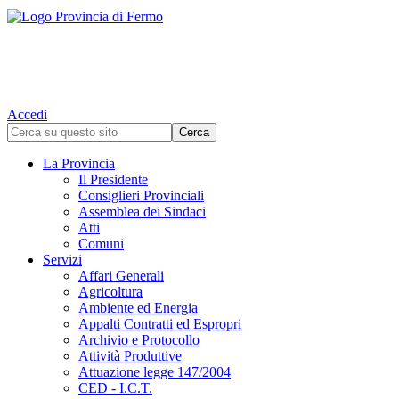
Accedi
La Provincia
Il Presidente
Consiglieri Provinciali
Assemblea dei Sindaci
Atti
Comuni
Servizi
Affari Generali
Agricoltura
Ambiente ed Energia
Appalti Contratti ed Espropri
Archivio e Protocollo
Attività Produttive
Attuazione legge 147/2004
CED - I.C.T.