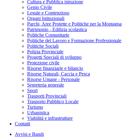
Cultura e Pubblica istruzione
Genio Civile
Legale e Contenzioso
Organi Istituzionali
Parchi, Aree Protette e Politiche per la Montagna
Patrimonio - Edilizia scolastica
Politiche Comunitarie
Politiche del Lavoro e Formazione Professionale
Politiche Sociali
Polizia Provinciale
Progetti Speciali di sviluppo
Protezione civile
Risorse finanziarie e bilancio
Risorse Naturali, Caccia e Pesca
Risorse Umane - Personale
Segreteria generale
Sport
Trasporti Provinciali
Trasporto Pubblico Locale
Turismo
Urbanistica
Viabilità e infrastrutture
Contatti
Avvisi e Bandi