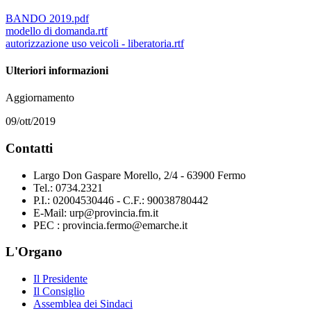
BANDO 2019.pdf
modello di domanda.rtf
autorizzazione uso veicoli - liberatoria.rtf
Ulteriori informazioni
Aggiornamento
09/ott/2019
Contatti
Largo Don Gaspare Morello, 2/4 - 63900 Fermo
Tel.: 0734.2321
P.I.: 02004530446 - C.F.: 90038780442
E-Mail: urp@provincia.fm.it
PEC : provincia.fermo@emarche.it
L'Organo
Il Presidente
Il Consiglio
Assemblea dei Sindaci