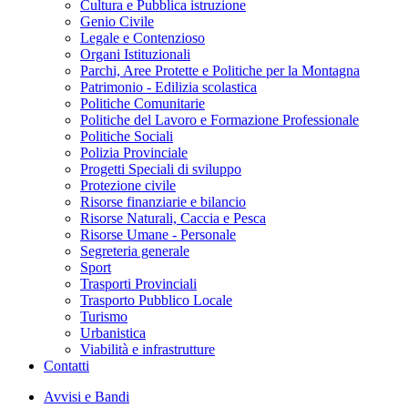
Cultura e Pubblica istruzione
Genio Civile
Legale e Contenzioso
Organi Istituzionali
Parchi, Aree Protette e Politiche per la Montagna
Patrimonio - Edilizia scolastica
Politiche Comunitarie
Politiche del Lavoro e Formazione Professionale
Politiche Sociali
Polizia Provinciale
Progetti Speciali di sviluppo
Protezione civile
Risorse finanziarie e bilancio
Risorse Naturali, Caccia e Pesca
Risorse Umane - Personale
Segreteria generale
Sport
Trasporti Provinciali
Trasporto Pubblico Locale
Turismo
Urbanistica
Viabilità e infrastrutture
Contatti
Avvisi e Bandi