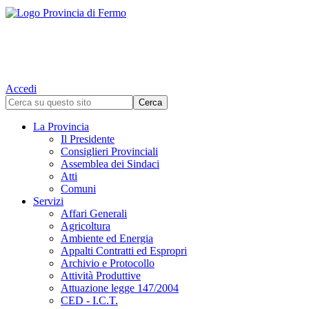
Accedi
La Provincia
Il Presidente
Consiglieri Provinciali
Assemblea dei Sindaci
Atti
Comuni
Servizi
Affari Generali
Agricoltura
Ambiente ed Energia
Appalti Contratti ed Espropri
Archivio e Protocollo
Attività Produttive
Attuazione legge 147/2004
CED - I.C.T.