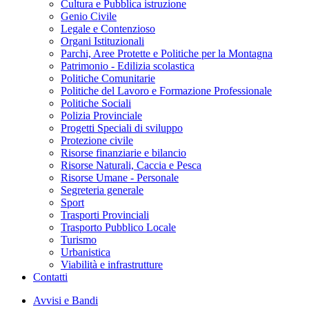
Cultura e Pubblica istruzione
Genio Civile
Legale e Contenzioso
Organi Istituzionali
Parchi, Aree Protette e Politiche per la Montagna
Patrimonio - Edilizia scolastica
Politiche Comunitarie
Politiche del Lavoro e Formazione Professionale
Politiche Sociali
Polizia Provinciale
Progetti Speciali di sviluppo
Protezione civile
Risorse finanziarie e bilancio
Risorse Naturali, Caccia e Pesca
Risorse Umane - Personale
Segreteria generale
Sport
Trasporti Provinciali
Trasporto Pubblico Locale
Turismo
Urbanistica
Viabilità e infrastrutture
Contatti
Avvisi e Bandi