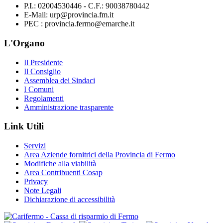
P.I.: 02004530446 - C.F.: 90038780442
E-Mail: urp@provincia.fm.it
PEC : provincia.fermo@emarche.it
L'Organo
Il Presidente
Il Consiglio
Assemblea dei Sindaci
I Comuni
Regolamenti
Amministrazione trasparente
Link Utili
Servizi
Area Aziende fornitrici della Provincia di Fermo
Modifiche alla viabilità
Area Contribuenti Cosap
Privacy
Note Legali
Dichiarazione di accessibilità