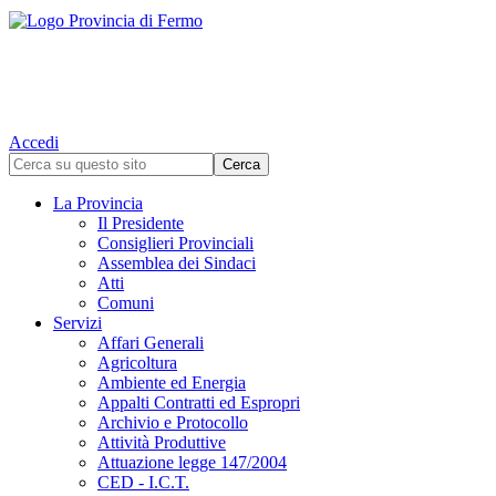
Accedi
La Provincia
Il Presidente
Consiglieri Provinciali
Assemblea dei Sindaci
Atti
Comuni
Servizi
Affari Generali
Agricoltura
Ambiente ed Energia
Appalti Contratti ed Espropri
Archivio e Protocollo
Attività Produttive
Attuazione legge 147/2004
CED - I.C.T.