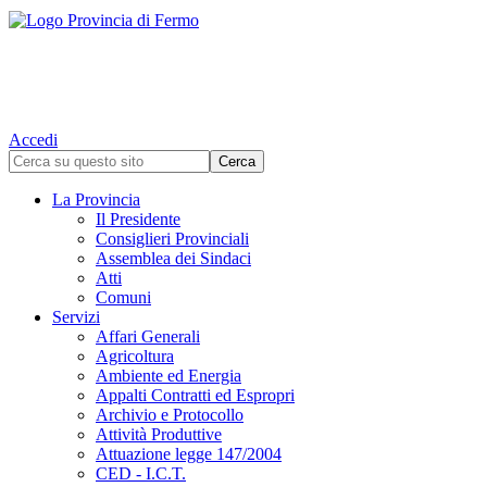
Accedi
La Provincia
Il Presidente
Consiglieri Provinciali
Assemblea dei Sindaci
Atti
Comuni
Servizi
Affari Generali
Agricoltura
Ambiente ed Energia
Appalti Contratti ed Espropri
Archivio e Protocollo
Attività Produttive
Attuazione legge 147/2004
CED - I.C.T.