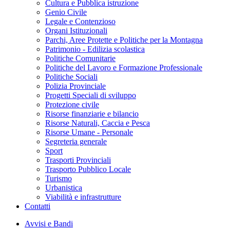
Cultura e Pubblica istruzione
Genio Civile
Legale e Contenzioso
Organi Istituzionali
Parchi, Aree Protette e Politiche per la Montagna
Patrimonio - Edilizia scolastica
Politiche Comunitarie
Politiche del Lavoro e Formazione Professionale
Politiche Sociali
Polizia Provinciale
Progetti Speciali di sviluppo
Protezione civile
Risorse finanziarie e bilancio
Risorse Naturali, Caccia e Pesca
Risorse Umane - Personale
Segreteria generale
Sport
Trasporti Provinciali
Trasporto Pubblico Locale
Turismo
Urbanistica
Viabilità e infrastrutture
Contatti
Avvisi e Bandi