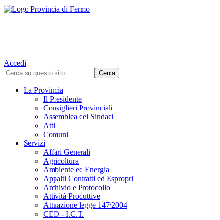
Accedi
La Provincia
Il Presidente
Consiglieri Provinciali
Assemblea dei Sindaci
Atti
Comuni
Servizi
Affari Generali
Agricoltura
Ambiente ed Energia
Appalti Contratti ed Espropri
Archivio e Protocollo
Attività Produttive
Attuazione legge 147/2004
CED - I.C.T.