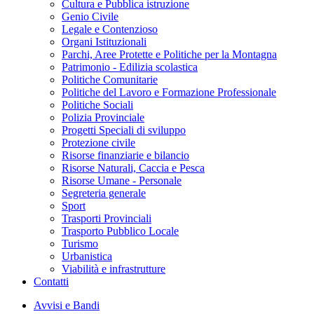
Cultura e Pubblica istruzione
Genio Civile
Legale e Contenzioso
Organi Istituzionali
Parchi, Aree Protette e Politiche per la Montagna
Patrimonio - Edilizia scolastica
Politiche Comunitarie
Politiche del Lavoro e Formazione Professionale
Politiche Sociali
Polizia Provinciale
Progetti Speciali di sviluppo
Protezione civile
Risorse finanziarie e bilancio
Risorse Naturali, Caccia e Pesca
Risorse Umane - Personale
Segreteria generale
Sport
Trasporti Provinciali
Trasporto Pubblico Locale
Turismo
Urbanistica
Viabilità e infrastrutture
Contatti
Avvisi e Bandi