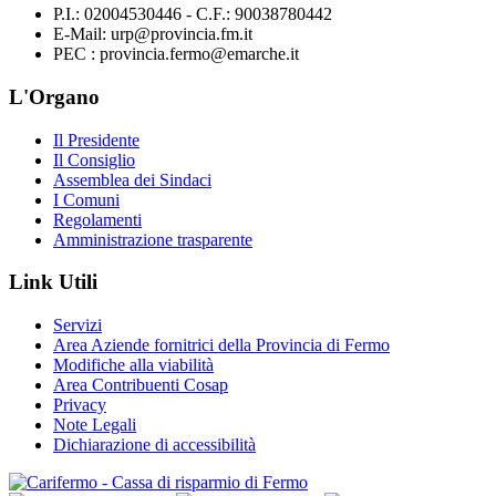
P.I.: 02004530446 - C.F.: 90038780442
E-Mail: urp@provincia.fm.it
PEC : provincia.fermo@emarche.it
L'Organo
Il Presidente
Il Consiglio
Assemblea dei Sindaci
I Comuni
Regolamenti
Amministrazione trasparente
Link Utili
Servizi
Area Aziende fornitrici della Provincia di Fermo
Modifiche alla viabilità
Area Contribuenti Cosap
Privacy
Note Legali
Dichiarazione di accessibilità