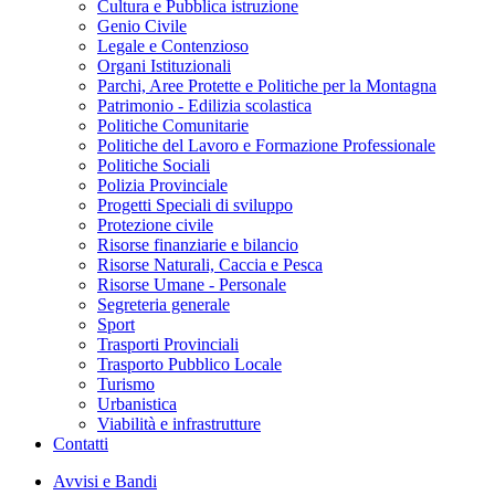
Cultura e Pubblica istruzione
Genio Civile
Legale e Contenzioso
Organi Istituzionali
Parchi, Aree Protette e Politiche per la Montagna
Patrimonio - Edilizia scolastica
Politiche Comunitarie
Politiche del Lavoro e Formazione Professionale
Politiche Sociali
Polizia Provinciale
Progetti Speciali di sviluppo
Protezione civile
Risorse finanziarie e bilancio
Risorse Naturali, Caccia e Pesca
Risorse Umane - Personale
Segreteria generale
Sport
Trasporti Provinciali
Trasporto Pubblico Locale
Turismo
Urbanistica
Viabilità e infrastrutture
Contatti
Avvisi e Bandi