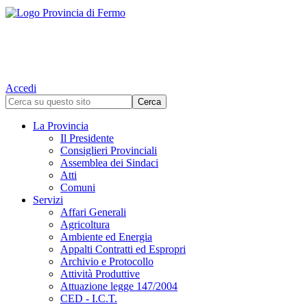
Accedi
La Provincia
Il Presidente
Consiglieri Provinciali
Assemblea dei Sindaci
Atti
Comuni
Servizi
Affari Generali
Agricoltura
Ambiente ed Energia
Appalti Contratti ed Espropri
Archivio e Protocollo
Attività Produttive
Attuazione legge 147/2004
CED - I.C.T.