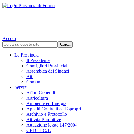
Accedi
La Provincia
Il Presidente
Consiglieri Provinciali
Assemblea dei Sindaci
Atti
Comuni
Servizi
Affari Generali
Agricoltura
Ambiente ed Energia
Appalti Contratti ed Espropri
Archivio e Protocollo
Attività Produttive
Attuazione legge 147/2004
CED - I.C.T.