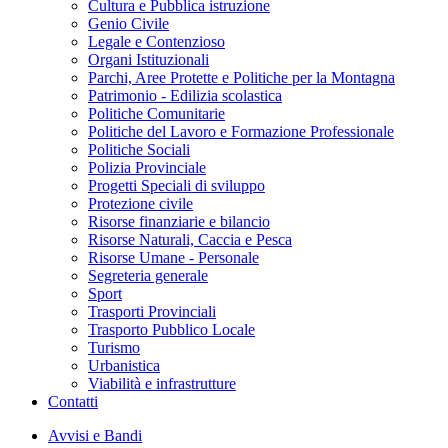
Cultura e Pubblica istruzione
Genio Civile
Legale e Contenzioso
Organi Istituzionali
Parchi, Aree Protette e Politiche per la Montagna
Patrimonio - Edilizia scolastica
Politiche Comunitarie
Politiche del Lavoro e Formazione Professionale
Politiche Sociali
Polizia Provinciale
Progetti Speciali di sviluppo
Protezione civile
Risorse finanziarie e bilancio
Risorse Naturali, Caccia e Pesca
Risorse Umane - Personale
Segreteria generale
Sport
Trasporti Provinciali
Trasporto Pubblico Locale
Turismo
Urbanistica
Viabilità e infrastrutture
Contatti
Avvisi e Bandi