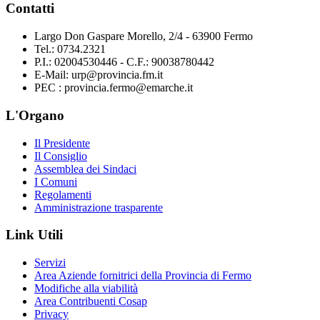
Contatti
Largo Don Gaspare Morello, 2/4 - 63900 Fermo
Tel.: 0734.2321
P.I.: 02004530446 - C.F.: 90038780442
E-Mail: urp@provincia.fm.it
PEC : provincia.fermo@emarche.it
L'Organo
Il Presidente
Il Consiglio
Assemblea dei Sindaci
I Comuni
Regolamenti
Amministrazione trasparente
Link Utili
Servizi
Area Aziende fornitrici della Provincia di Fermo
Modifiche alla viabilità
Area Contribuenti Cosap
Privacy