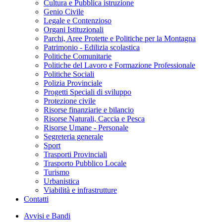
Cultura e Pubblica istruzione
Genio Civile
Legale e Contenzioso
Organi Istituzionali
Parchi, Aree Protette e Politiche per la Montagna
Patrimonio - Edilizia scolastica
Politiche Comunitarie
Politiche del Lavoro e Formazione Professionale
Politiche Sociali
Polizia Provinciale
Progetti Speciali di sviluppo
Protezione civile
Risorse finanziarie e bilancio
Risorse Naturali, Caccia e Pesca
Risorse Umane - Personale
Segreteria generale
Sport
Trasporti Provinciali
Trasporto Pubblico Locale
Turismo
Urbanistica
Viabilità e infrastrutture
Contatti
Avvisi e Bandi