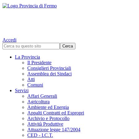
Accedi
La Provincia
Il Presidente
Consiglieri Provinciali
Assemblea dei Sindaci
Atti
Comuni
Servizi
Affari Generali
Agricoltura
Ambiente ed Energia
Appalti Contratti ed Espropri
Archivio e Protocollo
Attività Produttive
Attuazione legge 147/2004
CED - I.C.T.