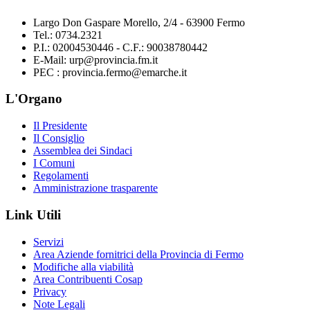
Largo Don Gaspare Morello, 2/4 - 63900 Fermo
Tel.: 0734.2321
P.I.: 02004530446 - C.F.: 90038780442
E-Mail: urp@provincia.fm.it
PEC : provincia.fermo@emarche.it
L'Organo
Il Presidente
Il Consiglio
Assemblea dei Sindaci
I Comuni
Regolamenti
Amministrazione trasparente
Link Utili
Servizi
Area Aziende fornitrici della Provincia di Fermo
Modifiche alla viabilità
Area Contribuenti Cosap
Privacy
Note Legali