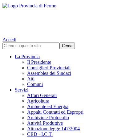
Accedi
La Provincia
Il Presidente
Consiglieri Provinciali
Assemblea dei Sindaci
Atti
Comuni
Servizi
Affari Generali
Agricoltura
Ambiente ed Energia
Appalti Contratti ed Espropri
Archivio e Protocollo
Attività Produttive
Attuazione legge 147/2004
CED - I.C.T.