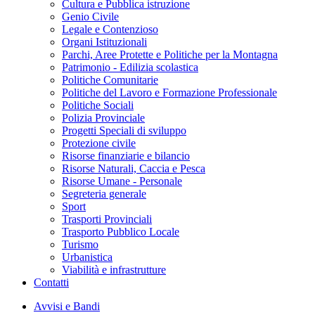
Cultura e Pubblica istruzione
Genio Civile
Legale e Contenzioso
Organi Istituzionali
Parchi, Aree Protette e Politiche per la Montagna
Patrimonio - Edilizia scolastica
Politiche Comunitarie
Politiche del Lavoro e Formazione Professionale
Politiche Sociali
Polizia Provinciale
Progetti Speciali di sviluppo
Protezione civile
Risorse finanziarie e bilancio
Risorse Naturali, Caccia e Pesca
Risorse Umane - Personale
Segreteria generale
Sport
Trasporti Provinciali
Trasporto Pubblico Locale
Turismo
Urbanistica
Viabilità e infrastrutture
Contatti
Avvisi e Bandi