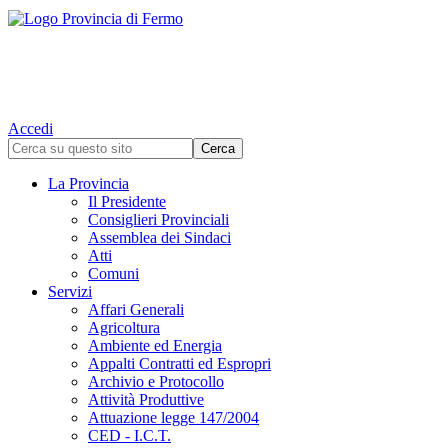
Accedi
La Provincia
Il Presidente
Consiglieri Provinciali
Assemblea dei Sindaci
Atti
Comuni
Servizi
Affari Generali
Agricoltura
Ambiente ed Energia
Appalti Contratti ed Espropri
Archivio e Protocollo
Attività Produttive
Attuazione legge 147/2004
CED - I.C.T.