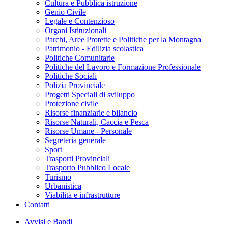
Cultura e Pubblica istruzione
Genio Civile
Legale e Contenzioso
Organi Istituzionali
Parchi, Aree Protette e Politiche per la Montagna
Patrimonio - Edilizia scolastica
Politiche Comunitarie
Politiche del Lavoro e Formazione Professionale
Politiche Sociali
Polizia Provinciale
Progetti Speciali di sviluppo
Protezione civile
Risorse finanziarie e bilancio
Risorse Naturali, Caccia e Pesca
Risorse Umane - Personale
Segreteria generale
Sport
Trasporti Provinciali
Trasporto Pubblico Locale
Turismo
Urbanistica
Viabilità e infrastrutture
Contatti
Avvisi e Bandi