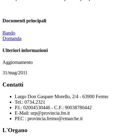
Documenti principali
Bando
Domanda
Ulteriori informazioni
Aggiornamento
31/mag/2011
Contatti
Largo Don Gaspare Morello, 2/4 - 63900 Fermo
Tel.: 0734.2321
P.I.: 02004530446 - C.F.: 90038780442
E-Mail: urp@provincia.fm.it
PEC : provincia.fermo@emarche.it
L'Organo