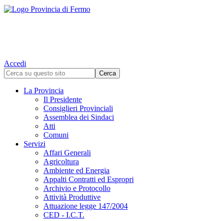
Accedi
La Provincia
Il Presidente
Consiglieri Provinciali
Assemblea dei Sindaci
Atti
Comuni
Servizi
Affari Generali
Agricoltura
Ambiente ed Energia
Appalti Contratti ed Espropri
Archivio e Protocollo
Attività Produttive
Attuazione legge 147/2004
CED - I.C.T.