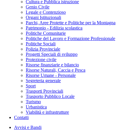
Cultura e Pubblica istruzione
Genio Civile
Legale e Contenzioso
Organi Istituzionali
Parchi, Aree Protette e Politiche per la Montagna
Patrimonio - Edilizia scolastica
Politiche Comunitarie
Politiche del Lavoro e Formazione Professionale
Politiche Sociali
Polizia Provinciale
Progetti Speciali di sviluppo
Protezione civile
Risorse finanziarie e bilancio
Risorse Naturali, Caccia e Pesca
Risorse Umane - Personale
Segreteria generale
Sport
Trasporti Provinciali
Trasporto Pubblico Locale
Turismo
Urbanistica
Viabilità e infrastrutture
Contatti
Avvisi e Bandi