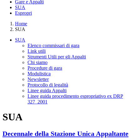
Gare e Appalti
SUA
Espropri
Home
SUA
SUA
Elenco commissari di gara
Link utili
Strumenti Utili per gli Appalti
Chi siamo
Procedure di gara
Modulistica
Newsletter
Protocollo di legalità
Linee guida Appalti
Linee guida procedimento espropriativo ex DRP
327_2001
SUA
Decennale della Stazione Unica Appaltante