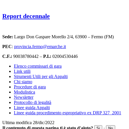
Report decennale
Sede:
Largo Don Gaspare Morello 2/4, 63900 – Fermo (FM)
PEC
:
provincia.fermo@emarche.it
C.F.:
90038780442 –
P.I.:
02004530446
Elenco commissari di gara
Link utili
Strumenti Utili per gli Appalti
Chi siamo
Procedure di gara
Modulistica
Newsletter
Protocollo di legalità
Linee guida Appalti
Linee guida procedimento espropriativo ex DRP 327_2001
Ultima modifica 28/dic/2022
Il contenuto di questa pagina ti è stato d'aiuto?
·
Si
No