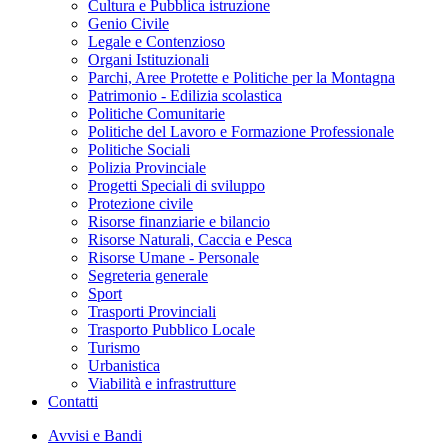
Cultura e Pubblica istruzione
Genio Civile
Legale e Contenzioso
Organi Istituzionali
Parchi, Aree Protette e Politiche per la Montagna
Patrimonio - Edilizia scolastica
Politiche Comunitarie
Politiche del Lavoro e Formazione Professionale
Politiche Sociali
Polizia Provinciale
Progetti Speciali di sviluppo
Protezione civile
Risorse finanziarie e bilancio
Risorse Naturali, Caccia e Pesca
Risorse Umane - Personale
Segreteria generale
Sport
Trasporti Provinciali
Trasporto Pubblico Locale
Turismo
Urbanistica
Viabilità e infrastrutture
Contatti
Avvisi e Bandi