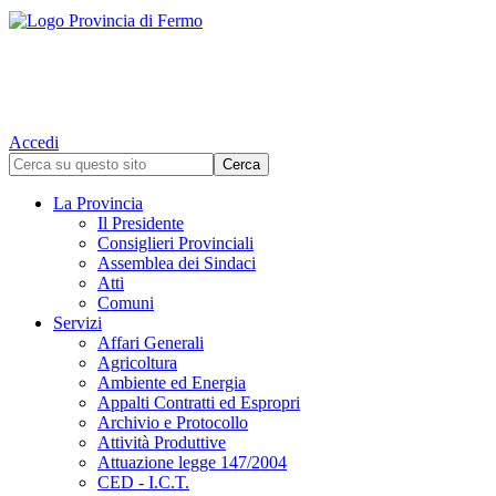
Accedi
La Provincia
Il Presidente
Consiglieri Provinciali
Assemblea dei Sindaci
Atti
Comuni
Servizi
Affari Generali
Agricoltura
Ambiente ed Energia
Appalti Contratti ed Espropri
Archivio e Protocollo
Attività Produttive
Attuazione legge 147/2004
CED - I.C.T.