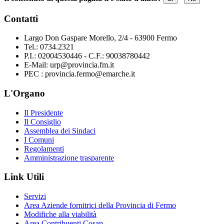
Contatti
Largo Don Gaspare Morello, 2/4 - 63900 Fermo
Tel.: 0734.2321
P.I.: 02004530446 - C.F.: 90038780442
E-Mail: urp@provincia.fm.it
PEC : provincia.fermo@emarche.it
L'Organo
Il Presidente
Il Consiglio
Assemblea dei Sindaci
I Comuni
Regolamenti
Amministrazione trasparente
Link Utili
Servizi
Area Aziende fornitrici della Provincia di Fermo
Modifiche alla viabilità
Area Contribuenti Cosap